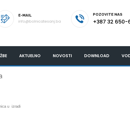
POZOVITE NAS
E-MAIL
+387 32 650-
info@bolnicatesanj.ba
ŽBE
AKTUELNO
NOVOSTI
DOWNLOAD
VOD
a
nica u izradi