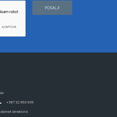
POŠALJI
ax
+387 32 650 605
abinet direktora