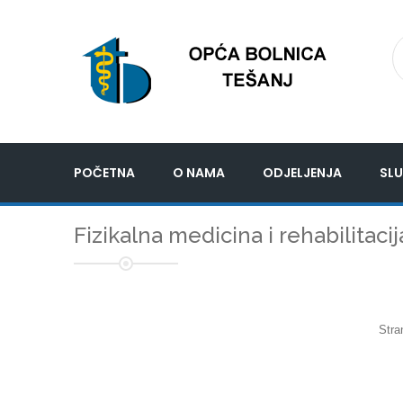
POČETNA
O NAMA
ODJELJENJA
SLU
Fizikalna medicina i rehabilitacij
Stra