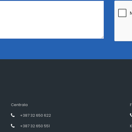
Centrala
F
+387 32 650 622
+387 32 650 551
K