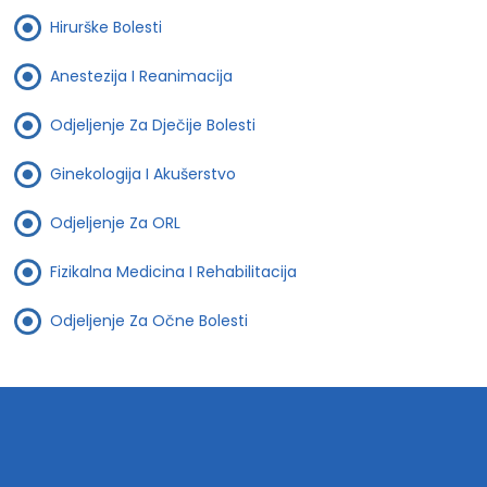
Hirurške Bolesti
Anestezija I Reanimacija
Odjeljenje Za Dječije Bolesti
Ginekologija I Akušerstvo
Odjeljenje Za ORL
Fizikalna Medicina I Rehabilitacija
Odjeljenje Za Očne Bolesti