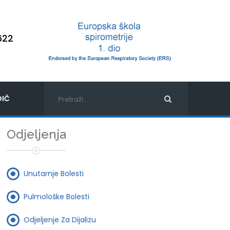
622
IČ
Odjeljenja
Unutarnje Bolesti
Pulmološke Bolesti
Odjeljenje Za Dijalizu