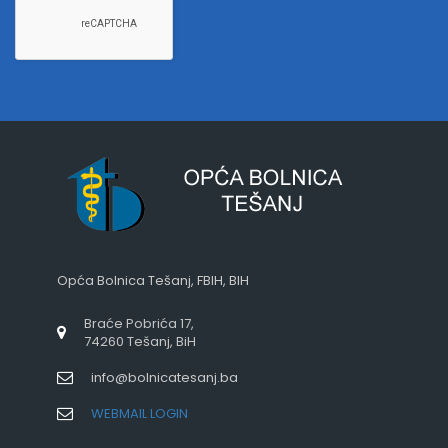
Opća Bolnica Tešanj, FBIH, BIH
Braće Pobrića 17,
74260 Tešanj, BiH
info@bolnicatesanj.ba
WEBMAIL LOGIN