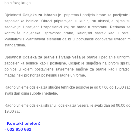
bolnićkog kruga.
Djelatnost
Odsjeka za ishranu
je priprema i podjela hrane za pacijente i
zaposlenike bolnice. Obroci pripremljeni u kuhinji su ukusni, a njima su
zadovoljni i pacijenti i zaposlenici koji se hrane u restoranu. Redovno se
kontroliše higijenska ispravnost hrane, kalorijski sastav kao i ostali
kvalitativni i kvantitativni elementi da bi u potpunosti odgovarali utvrðenim
standardima.
Djelatnost
Odsjeka za pranje i šivanje veša
je pranje i peglanje uniformi
zaposlenika bolnice kao i posteljine. Odsjek je smješten na prvom spratu
bolnice u kojem postavljene savremene mašine za pranje kao i prateći
magacinski prostor za posteljinu i radne uniforme.
Radno vrijeme odsjeka za stručne tehničke poslove je od 07,00 do 15,00 sati
svaki dan osim subote i nedjelje.
Radno vrijeme odsjeka ishranu i odsjeka za vešeraj je svaki dan od 06,00 do
19,00 sati.
Kontakt telefon:
- 032 650 662