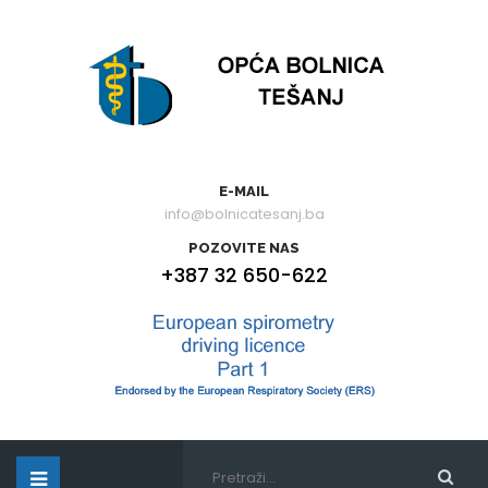
E-MAIL
info@bolnicatesanj.ba
POZOVITE NAS
+387 32 650-622