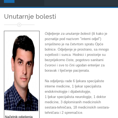
Unutarnje bolesti
Odjeljenje za unutarnje bolesti
(ili kako je
poznatije pod nazivom "interni odjel")
smješteno je na četvrtom spratu Opće
bolnice. Odjeljenje je prostrano, sa mnogo
svjetlosti i sunca. Hodnici i prostorije su
bezprijekorno čiste, pogotovo sanitarni
čvorovi i sve to čini ugodan enterijer za
boravak i liječenje pacijenata.
Na odjeljenju rade 6 ljekara specijaliste
interne medicine, 1 ljekar specijalista
endokrinologije i dijabetologije,
1 ljekar specijalista neurologije, 1 doktor
medicine, 3 diplomiranih medicinskih
sestara-tehničara, 18 medicinskih sestara-
tehničara i 2 spremačice.
Načelnik odjeljenja