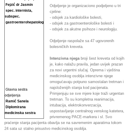
Fejzić dr Jasmin
Odjeljenje je organizaciono podjeljeno u tri
spec. internista,
cjeline:
subspec.
- odsjek za kardiološke bolesti,
gastroenterohepatolog
- odsjek za gastroenterološke bolesti i
- odsjek za akutne psihoze i neurologiju.
Odjeljenje raspolaže sa 47 ugovorenih
bolesničkih kreveta.
Intenzivna njega
broji šest kreveta od kojih
je, kako nalažu pravila, jedan uvijek prazan
za novi urgentni slučaj. Oprema i vještina
medicinskog osoblja intenzivne njege
omogućavaju potpuno samostalan tretman i
najsloženijih stanja kod pacijenata.
Glavna sestra
Primjenjuju se sve mjere koje traži urgentan
odjeljenja
tretman. To su kompletna reanimacija,
Ramić Sanela
intubacija, elektrokonverzacija,
Diplomirana
uspostavljanje centralnog venskog katetera,
medicinska sestra
privremenog PACE-markera i sl. Svo
praćenje stanja pacijenta obavlja se na savremenim aparatima tokom
24 sata uz stalno prisustvo medicinskog osoblja.