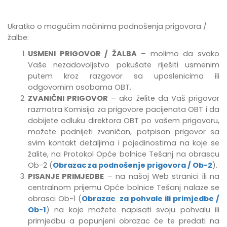
Ukratko o mogućim načinima podnošenja prigovora /
žalbe:
USMENI PRIGOVOR / ŽALBA
– molimo da svako
Vaše nezadovoljstvo pokušate riješiti usmenim
putem kroz razgovor sa uposlenicima ili
odgovornim osobama OBT.
ZVANIČNI PRIGOVOR
– ako želite da Vaš prigovor
razmatra Komisija za prigovore pacijenata OBT i da
dobijete odluku direktora OBT po vašem prigovoru,
možete podnijeti zvaničan, potpisan prigovor sa
svim kontakt detaljima i pojedinostima na koje se
žalite, na Protokol Opće bolnice Tešanj na obrascu
Ob-2 (
Obrazac za podnošenje prigovora / Ob-2
).
PISANJE PRIMJEDBE
–
na našoj Web stranici ili na
centralnom prijemu Opće bolnice Tešanj
nalaze se
obrasci Ob-1 (
Obrazac za pohvale ili primjedbe /
Ob-1
) na koje možete napisati svoju pohvalu ili
primjedbu
a popunjeni obrazac će te predati na