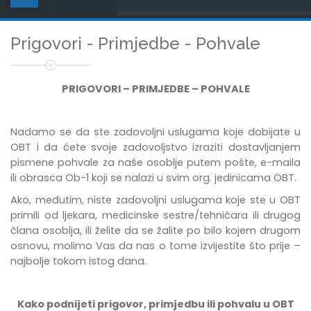
Prigovori - Primjedbe - Pohvale
PRIGOVORI – PRIMJEDBE – POHVALE
Nadamo se da ste zadovoljni uslugama koje dobijate u
OBT i da ćete svoje zadovoljstvo izraziti dostavljanjem
pismene pohvale za naše osoblje putem pošte, e-maila
ili obrasca Ob-1 koji se nalazi u svim org. jedinicama OBT.
Ako, međutim, niste zadovoljni uslugama koje ste u OBT
primili od ljekara, medicinske sestre/tehničara ili drugog
člana osoblja, ili želite da se žalite po bilo kojem drugom
osnovu, molimo Vas da nas o tome izvijestite što prije –
najbolje tokom istog dana.
Kako podnijeti prigovor, primjedbu ili pohvalu u OBT