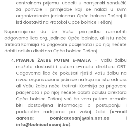
centralnom prijemu, ubaciti u namjenski sandučić
za pohvale i primjedbe
koji se nalazi u svim
organizacionim jedinicama Opće bolnice Tešanj
ili
isti dostaviti na Protokol Opće bolnice Tešanj.
Napominjemo da će Vašu primjedbu razmotriti
odgovorna lica org. jedinice Opće bolnice, ali istu neće
tretirati Komisija za prigovore pacijenata i po njoj nećete
dobiti odluku direktora Opće bolnice Tešanj.
PISANJE ŽALBE PUTEM E-MAILA
– Vašu žalbu
možete dostaviti i putem e-maila direktoru OBT.
Odgovorna lica će pokušati riješiti Vašu žalbu na
nivou organizacione jedinice na koju se ista odnosi,
ali Vašu žalbu neće tretirati Komisija za prigovore
pacijenata i po njoj nećete dobiti odluku direktora
Opće bolnice Tešanj već će vam putem e-maila
biti dostavljena informacija o postupanju i
poduzetim radnjama po vašoj žalbi (
e-mail
adresa:
bolnicatesanj@bih.net.ba
i
info@bolnicatesanj.ba
).