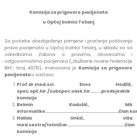
Komisija za prigovore pacijenata
u Općoj bolnici Tešanj
Za potrebe
obezbje
đ
enja
primjene
i
pra
ć
enja
po
š
tivanja
prava
pacijenata
u
Op
ć
oj
bolnici
Te
š
anj
,
u
skladu
sa
sa
odredbama Zakona o pravima, obavezama i
odgovornostima pacijenata
(„Službene novine Federacije
BiH“, broj 40/10),
imenovana
je
Komisija za prigovore
pacijenata
u sastavu:
Prof.dr.med.sci. Enes Hodžić,
spec.opć.hir./subspec.vask.hir.........predsjednik
komisije
Belmin Kadušić, MA
informatike............................................................član
Halida Unkić, viša
med.sestra/tehničar...............................................član
komisije