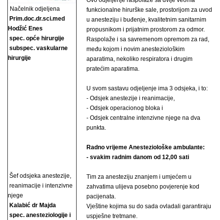
Ovo odjeljenje raspolaže sa dvije veoma
Načelnik odjeljena
funkcionalne hirurške sale, prostorijom za uvod
Prim.doc.dr.sci.med
u anesteziju i buđenje, kvalitetnim sanitarnim
Hodžić Enes
propusnikom i prijatnim prostorom za odmor.
spec. opće hirurgije
Raspolaže i sa savremenom opremom za rad,
subspec. vaskularne
među kojom i novim anesteziološkim
hirurgije
aparatima, nekoliko respiratora i drugim
pratećim aparatima.
U svom sastavu odjeljenje ima 3 odsjeka, i to:
- Odsjek anestezije i reanimacije,
- Odsjek operacionog bloka i
- Odsjek centralne intenzivne njege na dva
punkta.
Radno vrijeme Anesteziološke ambulante:
- svakim radnim danom od 12,00 sati
Šef odsjeka anestezije,
Tim za anesteziju znanjem i umjećem u
reanimacije i intenzivne
zahvatima ulijeva posebno povjerenje kod
njege
pacijenata.
Kalabić dr Majda
Vještine kojima su do sada ovladali garantiraju
spec. anesteziologije i
uspješne tretmane.