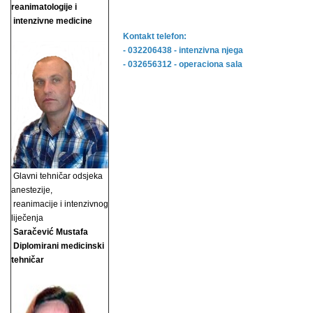
reanimatologije i
intenzivne medicine
Kontakt telefon:
- 032206438 - intenzivna njega
- 032656312 - operaciona sala
Glavni tehničar odsjeka
anestezije,
reanimacije i
intenzivnog
liječenja
Saračević Mustafa
Diplomirani medicinski
tehničar