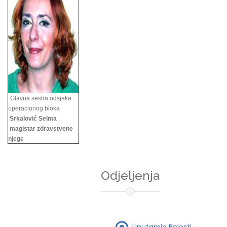
Glavna sestra odsjeka
operacionog bloka
Srkalović Selma
magistar zdravstvene
njege
Odjeljenja
Unutarnje Bolesti