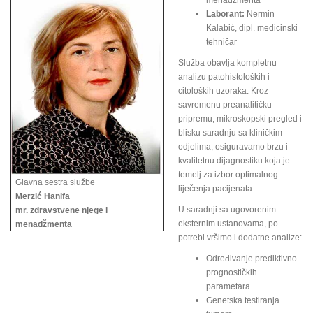
menadžmenta
Laborant:
Nermin
Kalabić, dipl. medicinski
tehničar
Služba obavlja kompletnu
analizu patohistoloških i
citoloških uzoraka. Kroz
savremenu preanalitičku
pripremu, mikroskopski pregled i
blisku saradnju sa kliničkim
odjelima, osiguravamo brzu i
kvalitetnu dijagnostiku koja je
temelj za izbor optimalnog
Glavna sestra službe
liječenja pacijenata.
Merzić Hanifa
U saradnji sa ugovorenim
mr. zdravstvene njege i
eksternim ustanovama, po
menadžmenta
potrebi vršimo i dodatne analize:
Određivanje prediktivno-
prognostičkih
parametara
Genetska testiranja