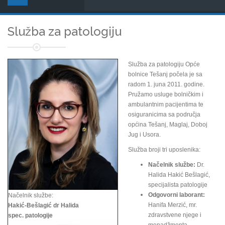
Služba za patologiju
Služba za patologiju Opće
bolnice Tešanj počela je sa
radom 1. juna 2011. godine.
Pružamo usluge bolničkim i
ambulantnim pacijentima te
osiguranicima sa područja
općina Tešanj, Maglaj, Doboj
Jug i Usora.
Služba broji tri uposlenika:
Načelnik službe:
Dr.
Halida Hakić Bešlagić,
specijalista patologije
Odgovorni laborant:
Načelnik službe:
Hanifa Merzić, mr.
Hakić-Bešlagić dr Halida
zdravstvene njege i
spec. patologije