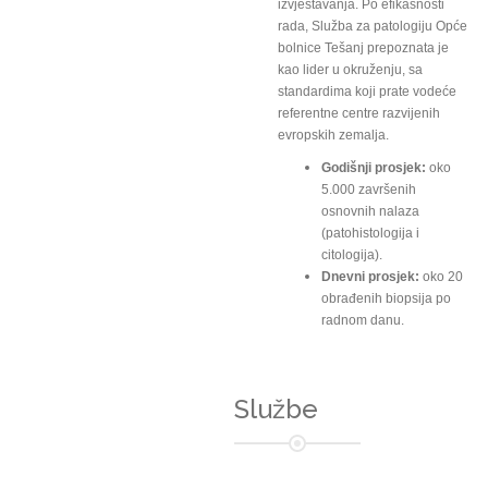
izvještavanja. Po efikasnosti
rada, Služba za patologiju Opće
bolnice Tešanj prepoznata je
kao lider u okruženju, sa
standardima koji prate vodeće
referentne centre razvijenih
evropskih zemalja.
Godišnji prosjek:
oko
5.000 završenih
osnovnih nalaza
(patohistologija i
citologija).
Dnevni prosjek:
oko 20
obrađenih biopsija po
radnom danu.
Službe