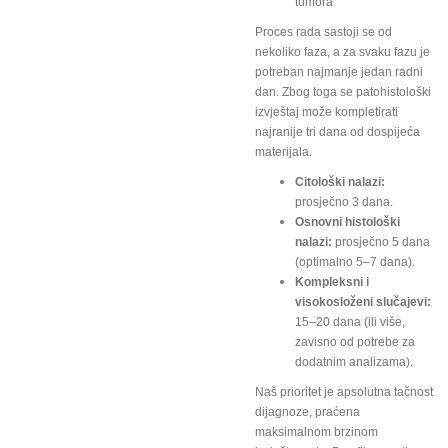
tumora
Proces rada sastoji se od
nekoliko faza, a za svaku fazu je
potreban najmanje jedan radni
dan. Zbog toga se patohistološki
izvještaj može kompletirati
najranije tri dana od dospijeća
materijala.
Citološki nalazi:
prosječno 3 dana.
Osnovni histološki
nalazi:
prosječno 5 dana
(optimalno 5–7 dana).
Kompleksni i
visokosloženi slučajevi:
15–20 dana (ili više,
zavisno od potrebe za
dodatnim analizama).
Naš prioritet je apsolutna tačnost
dijagnoze, praćena
maksimalnom brzinom