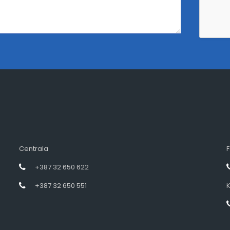
Centrala
F
+387 32 650 622
+387 32 650 551
K