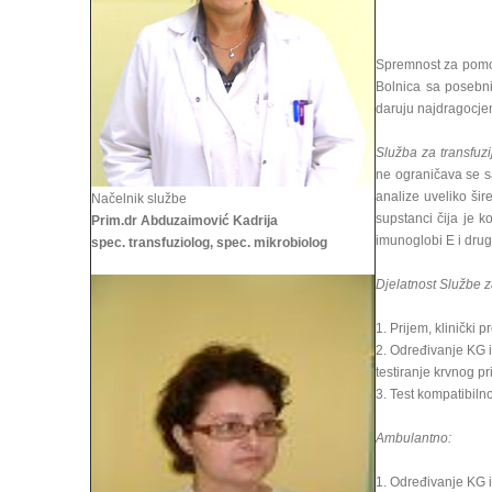
Spremnost za pomoć 
Bolnica sa posebni
daruju najdragocjen
Služba za transfuzi
ne ograničava se s
analize uveliko šir
Načelnik službe
supstanci čija je k
Prim.dr Abduzaimović Kadrija
imunoglobi E i drug
spec. transfuziolog, spec. mikrobiolog
Djelatnost Službe za
1. Prijem, klinički 
2. Određivanje KG i
testiranje krvnog pr
3. Test kompatibiln
Ambulantno:
1. Određivanje KG i R