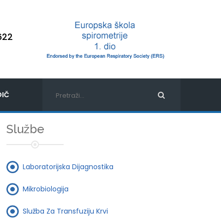
622
IČ
Službe
Laboratorijska Dijagnostika
Mikrobiologija
Služba Za Transfuziju Krvi