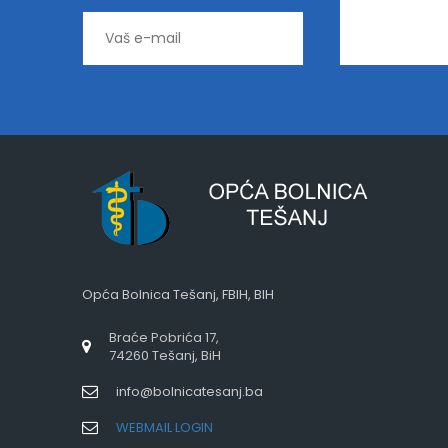
Opća Bolnica Tešanj, FBIH, BIH
Braće Pobrića 17,
74260 Tešanj, BiH
info@bolnicatesanj.ba
WEBMAIL LOGIN