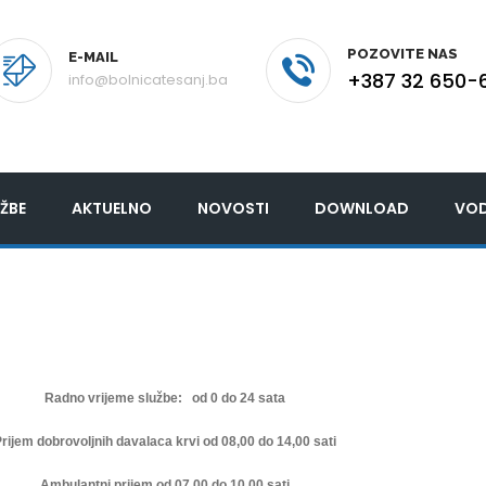
POZOVITE NAS
E-MAIL
+387 32 650-
info@bolnicatesanj.ba
ŽBE
AKTUELNO
NOVOSTI
DOWNLOAD
VOD
Radno vrijeme službe: od 0 do 24 sata
rijem dobrovoljnih davalaca krvi od 08,00 do 14,00 sati
Ambulantni prijem od 07,00 do 10,00 sati