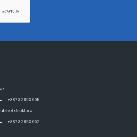
ax
+387 32 650 605
abinet direktora
+387 32 650 662