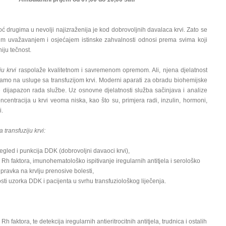
drugima u nevolji najizraženija je kod dobrovoljnih davalaca krvi. Zato se
m uvažavanjem i osjećajem istinske zahvalnosti odnosi prema svima koji
iju tečnost.
ju krvi
raspolaže kvalitetnom i savremenom opremom. Ali, njena djelatnost
amo na usluge sa transfuzijom krvi. Moderni aparati za obradu biohemijske
e dijapazon rada službe. Uz osnovne djelatnosti služba sačinjava i analize
oncentracija u krvi veoma niska, kao što su, primjera radi, inzulin, hormoni,
i.
 transfuziju krvi:
pregled i punkcija DDK (dobrovoljni davaoci krvi),
 Rh faktora, imunohematološko ispitivanje iregularnih antitjela i serološko
ipravka na krvlju prenosive bolesti,
osti uzorka DDK i pacijenta u svrhu transfuziološkog liječenja.
h faktora, te detekcija iregularnih antieritrocitnih antitjela, trudnica i ostalih