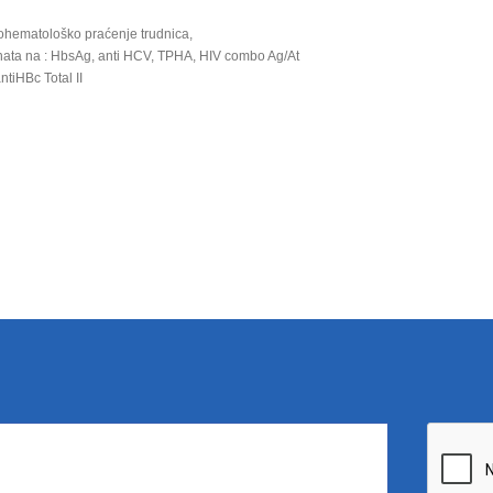
ohematološko praćenje trudnica,
enata na : HbsAg, anti HCV, TPHA, HIV combo Ag/At
antiHBc Total II