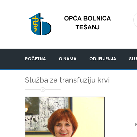
POČETNA
O NAMA
ODJELJENJA
SLU
Služba za transfuziju krvi
P