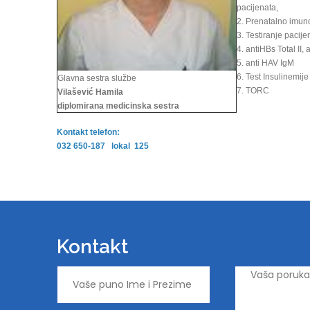
pacijenata,
2. Prenatalno imun
3. Testiranje pacij
4. antiHBs Total II, 
5. anti HAV IgM
6. Test Insulinemije
Glavna sestra službe
7. TORC
Vilašević Hamila
diplomirana medicinska sestra
Kontakt telefon:
032 650-187 lokal 125
Kontakt