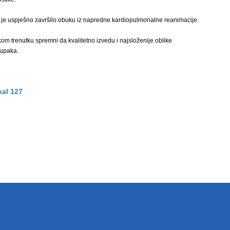
 je uspješno završilo obuku iz napredne kardiopulmonalne reanimacije.
om trenutku spremni da kvalitetno izvedu i najsloženije oblike
tupaka.
kal 127