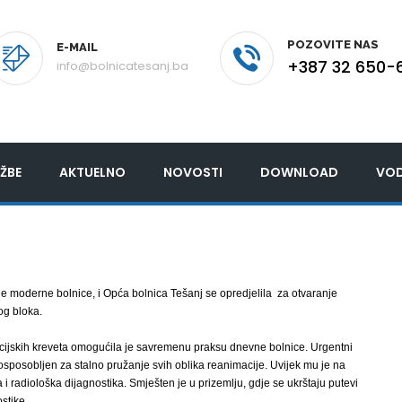
POZOVITE NAS
E-MAIL
+387 32 650-
info@bolnicatesanj.ba
ŽBE
AKTUELNO
NOVOSTI
DOWNLOAD
VOD
 moderne bolnice, i Opća bolnica Tešanj se opredjelila za otvaranje
og bloka.
ijskih kreveta omogućila je savremenu praksu dnevne bolnice. Urgentni
 osposobljen za stalno pružanje svih oblika reanimacije. Uvijek mu je na
a i radiološka dijagnostika. Smješten je u prizemlju, gdje se ukrštaju putevi
stike.