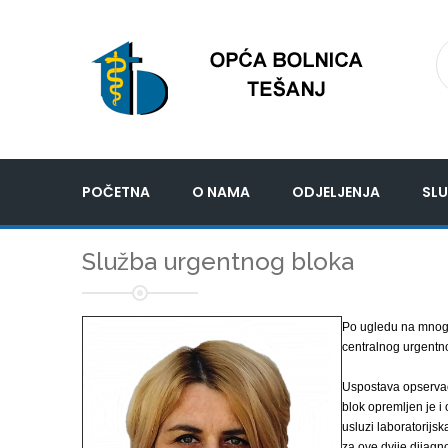
POČETNA
O NAMA
ODJELJENJA
SLU
Služba urgentnog bloka
Po ugledu na mnoge
centralnog urgentn
Uspostava opservac
blok opremljen je i
usluzi laboratorijsk
za ove dvije dijagno