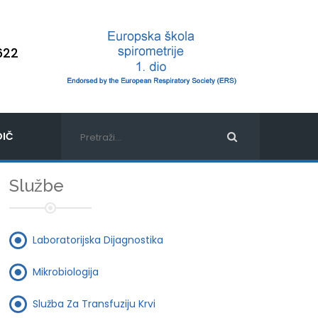
622
IČ
Službe
Laboratorijska Dijagnostika
Mikrobiologija
Služba Za Transfuziju Krvi