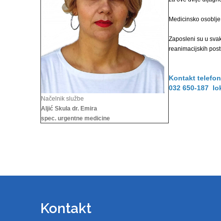
Medicinsko osoblje
Zaposleni su u svak
reanimacijskih pos
Kontakt telefon
032 650-187 lo
Načelnik službe
Aljić Skula dr. Emira
spec. urgentne medicine
Kontakt