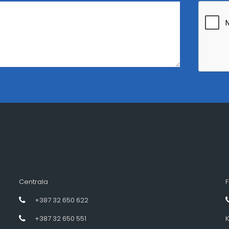
Centrala
F
+387 32 650 622
+387 32 650 551
K