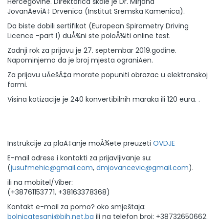
Hercegovine. Direktorica škole je Dr. Mirjana
JovanÄeviÄ‡ Drvenica (Institut Sremska Kamenica).
Da biste dobili sertifikat (European Spirometry Driving
Licence -part I) duÅ¾ni ste poloÅ¾iti online test.
Zadnji rok za prijavu je 27. septembar 2019.godine.
Napominjemo da je broj mjesta ograniÄen.
Za prijavu uÄešÄ‡a morate popuniti obrazac u elektronskoj
formi.
Visina kotizacije je 240 konvertibilnih maraka ili 120 eura. .
Instrukcije za plaÄ‡anje moÅ¾ete preuzeti
OVDJE
E-mail adrese i kontakti za prijavljivanje su:
(
jusufmehic@gmail.com
,
dmjovancevic@gmail.com
).
ili na mobitel/Viber:
(+38761153771, +38163378368)
Kontakt e-mail za pomo? oko smještaja:
bolnicatesanj@bih.net.ba
ili na telefon broj: +38732650662.