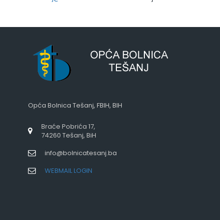
Opća Bolnica Tešanj, FBIH, BIH
Braće Pobrića 17,
74260 Tešanj, BiH
info@bolnicatesanj.ba
WEBMAIL LOGIN