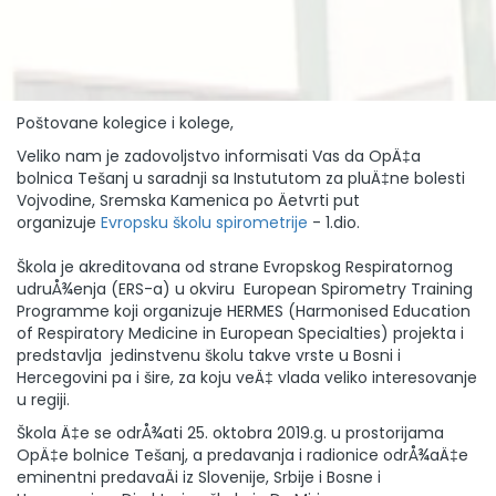
Poštovane kolegice i kolege,
Veliko nam je zadovoljstvo informisati Vas da OpÄ‡a
bolnica Tešanj u saradnji sa Instututom za pluÄ‡ne bolesti
Vojvodine, Sremska Kamenica po Äetvrti put
organizuje
Evropsku školu spirometrije
- 1.dio.
Škola je akreditovana od strane Evropskog Respiratornog
udruÅ¾enja (ERS-a) u okviru European Spirometry Training
Programme koji organizuje HERMES (Harmonised Education
of Respiratory Medicine in European Specialties) projekta i
predstavlja jedinstvenu školu takve vrste u Bosni i
Hercegovini pa i šire, za koju veÄ‡ vlada veliko interesovanje
u regiji.
Škola Ä‡e se odrÅ¾ati 25. oktobra 2019.g. u prostorijama
OpÄ‡e bolnice Tešanj, a predavanja i radionice odrÅ¾aÄ‡e
eminentni predavaÄi iz Slovenije, Srbije i Bosne i