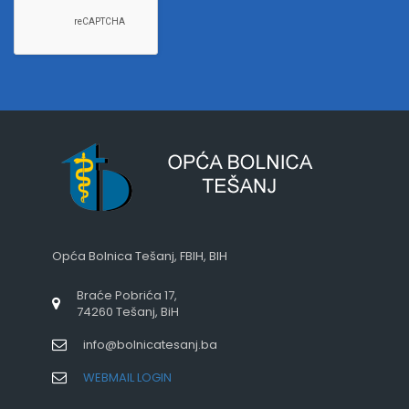
Opća Bolnica Tešanj, FBIH, BIH
Braće Pobrića 17,
74260 Tešanj, BiH
info@bolnicatesanj.ba
WEBMAIL LOGIN