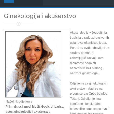
Ginekologija i akušerstvo
Akušerstvo je višegodišnja
tradicija u radu zdravstvenih
ustanova tešanjskog kraja.
Porodi su ovdje obavljani uz
stručnu pomoć, a
zahvaljujući razvoju ove
djelatnosti sada su
nezamislivi bez stalnog
nadzora ginekologa.
Odjeljenje za ginekologiju i
akušerstvo nalazi se na
prvom spratu Opće bolnice
Tešanj. Odjeljenje ima
Načelnik odjeljenja
komforne i funcionalne
Prim. dr. sci. med. Mešić Đogić dr Larisa,
bolesničke sobe sa po dva i
spec. ginekologije i akušerstva