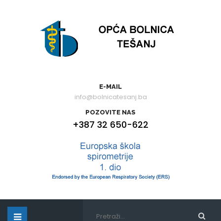
E-MAIL
info@bolnicatesanj.ba
POZOVITE NAS
+387 32 650-622