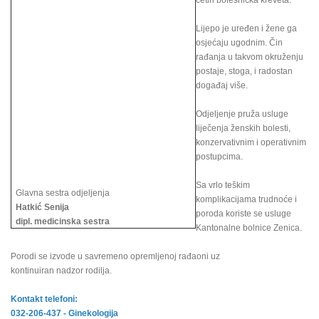
četiri bolesnička kreveta.
Lijepo je uređen i žene ga
osjećaju ugodnim. Čin
rađanja u takvom okruženju
postaje, stoga, i radostan
događaj više.
Odjeljenje pruža usluge
liječenja ženskih bolesti,
konzervativnim i operativnim
postupcima.
Sa vrlo teškim
Glavna sestra odjeljenja
komplikacijama trudnoće i
Hatkić Senija
poroda koriste se usluge
dipl. medicinska sestra
Kantonalne bolnice Zenica.
Porodi se izvode u savremeno opremljenoj rađaoni uz
kontinuiran nadzor rodilja.
Kontakt telefoni:
032-206-437 - Ginekologija