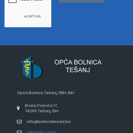
Opća Bolnica Tešanj, FBIH, BIH
Braće Pobrića 17,
74260 Tešanj, BiH
info@bolnicatesanj.ba
WEBMAIL LOGIN