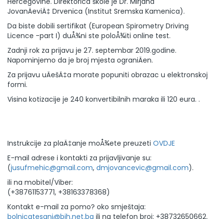
Hercegovine. Direktorica škole je Dr. Mirjana
JovanÄeviÄ‡ Drvenica (Institut Sremska Kamenica).
Da biste dobili sertifikat (European Spirometry Driving
Licence -part I) duÅ¾ni ste poloÅ¾iti online test.
Zadnji rok za prijavu je 27. septembar 2019.godine.
Napominjemo da je broj mjesta ograniÄen.
Za prijavu uÄešÄ‡a morate popuniti obrazac u elektronskoj
formi.
Visina kotizacije je 240 konvertibilnih maraka ili 120 eura. .
Instrukcije za plaÄ‡anje moÅ¾ete preuzeti
OVDJE
E-mail adrese i kontakti za prijavljivanje su:
(
jusufmehic@gmail.com
,
dmjovancevic@gmail.com
).
ili na mobitel/Viber:
(+38761153771, +38163378368)
Kontakt e-mail za pomo? oko smještaja:
bolnicatesanj@bih.net.ba
ili na telefon broj: +38732650662.