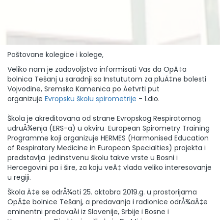
Poštovane kolegice i kolege,
Veliko nam je zadovoljstvo informisati Vas da OpÄ‡a
bolnica Tešanj u saradnji sa Instututom za pluÄ‡ne bolesti
Vojvodine, Sremska Kamenica po Äetvrti put
organizuje
Evropsku školu spirometrije
- 1.dio.
Škola je akreditovana od strane Evropskog Respiratornog
udruÅ¾enja (ERS-a) u okviru European Spirometry Training
Programme koji organizuje HERMES (Harmonised Education
of Respiratory Medicine in European Specialties) projekta i
predstavlja jedinstvenu školu takve vrste u Bosni i
Hercegovini pa i šire, za koju veÄ‡ vlada veliko interesovanje
u regiji.
Škola Ä‡e se odrÅ¾ati 25. oktobra 2019.g. u prostorijama
OpÄ‡e bolnice Tešanj, a predavanja i radionice odrÅ¾aÄ‡e
eminentni predavaÄi iz Slovenije, Srbije i Bosne i