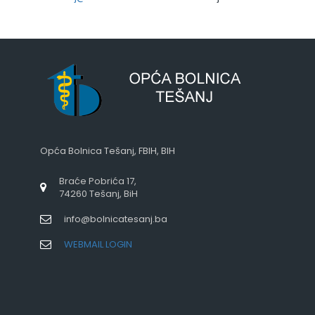
Opća Bolnica Tešanj, FBIH, BIH
Braće Pobrića 17,
74260 Tešanj, BiH
info@bolnicatesanj.ba
WEBMAIL LOGIN