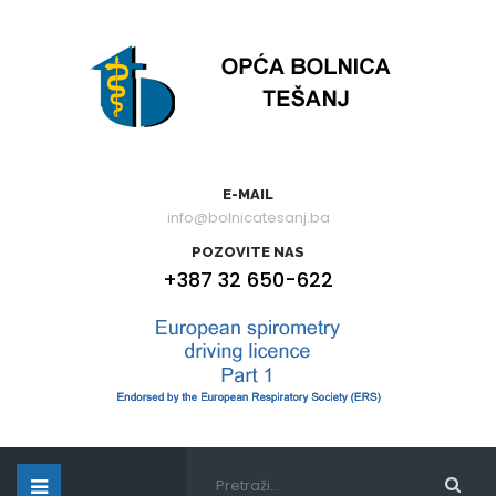
E-MAIL
info@bolnicatesanj.ba
POZOVITE NAS
+387 32 650-622