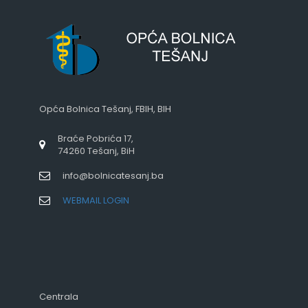
Opća Bolnica Tešanj, FBIH, BIH
Braće Pobrića 17,
74260 Tešanj, BiH
info@bolnicatesanj.ba
WEBMAIL LOGIN
Centrala