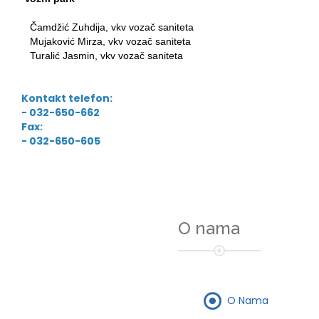
Čamdžić Zuhdija, vkv vozač saniteta
Mujaković Mirza, vkv vozač saniteta
Turalić Jasmin, vkv vozač saniteta
Kontakt telefon:
- 032-650-662
Fax:
- 032-650-605
O nama
O Nama