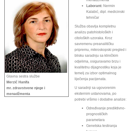
menadžmenta
Laborant:
Nermin
Kalabić, dipl. medicinski
tehničar
Služba obavlja kompletnu
analizu patohistoloških i
citoloških uzoraka. Kroz
savremenu preanalitičku
pripremu, mikroskopski pregled i
blisku saradnju sa kliničkim
odjelima, osiguravamo brzu i
kvalitetnu dijagnostiku koja je
temelj za izbor optimalnog
Glavna sestra službe
liječenja pacijenata.
Merzić Hanifa
U saradnji sa ugovorenim
mr. zdravstvene njege i
eksternim ustanovama, po
menadžmenta
potrebi vršimo i dodatne analize:
Određivanje prediktivno-
prognostičkih
parametara
Genetska testiranja