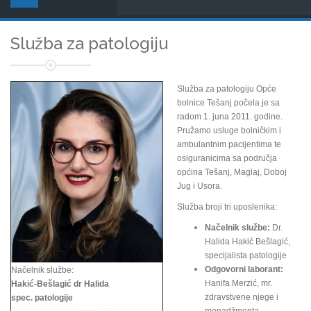
Služba za patologiju
Služba za patologiju Opće
bolnice Tešanj počela je sa
radom 1. juna 2011. godine.
Pružamo usluge bolničkim i
ambulantnim pacijentima te
osiguranicima sa područja
općina Tešanj, Maglaj, Doboj
Jug i Usora.
Služba broji tri uposlenika:
Načelnik službe:
Dr.
Halida Hakić Bešlagić,
specijalista patologije
Odgovorni laborant:
Načelnik službe:
Hanifa Merzić, mr.
Hakić-Bešlagić dr Halida
zdravstvene njege i
spec. patologije