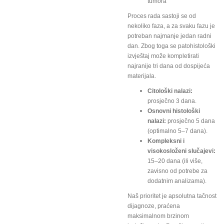
tumora
Proces rada sastoji se od
nekoliko faza, a za svaku fazu je
potreban najmanje jedan radni
dan. Zbog toga se patohistološki
izvještaj može kompletirati
najranije tri dana od dospijeća
materijala.
Citološki nalazi:
prosječno 3 dana.
Osnovni histološki
nalazi:
prosječno 5 dana
(optimalno 5–7 dana).
Kompleksni i
visokosloženi slučajevi:
15–20 dana (ili više,
zavisno od potrebe za
dodatnim analizama).
Naš prioritet je apsolutna tačnost
dijagnoze, praćena
maksimalnom brzinom