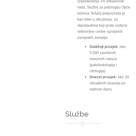
izvještavanja. Po efikasnosti
rada, Služba za patologiju Opće
bolnice Tešanj prepoznata je
kao lider u okruženju, sa
standardima koji prate vodeće
referentne centre razvijenih
evropskih zemalja.
Godišnji prosjek:
oko
5.000 završenih
osnovnih nalaza
(patohistologija i
citologija).
Dnevni prosjek:
oko 20
obrađenih biopsija po
radnom danu.
Službe