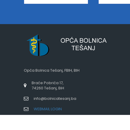
Opća Bolnica Tešanj, FBIH, BIH
Braće Pobrića 17,
74260 Tešanj, BiH
info@bolnicatesanj.ba
WEBMAIL LOGIN