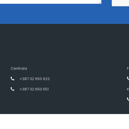
Centrala
F
+387 32 650 622
+387 32 650 551
K
Designed by intramedia.ba, powered by HENKOS