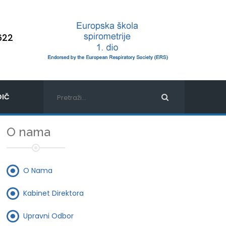
622
IČ
O nama
O Nama
Kabinet Direktora
Upravni Odbor