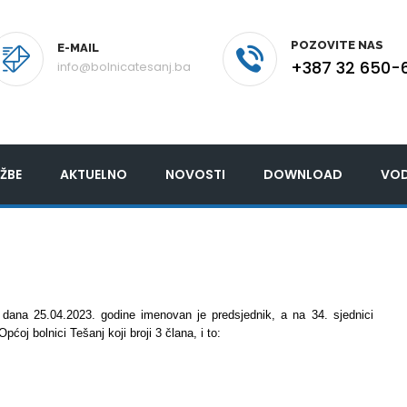
POZOVITE NAS
E-MAIL
+387 32 650-
info@bolnicatesanj.ba
ŽBE
AKTUELNO
NOVOSTI
DOWNLOAD
VOD
 dana 25.04.2023. godine imenovan je predsjednik, a na 34. sjednici
oj bolnici Tešanj koji broji 3 člana, i to: