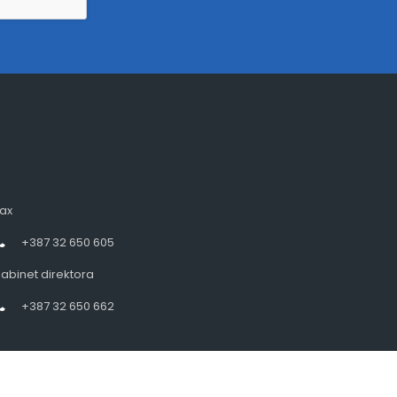
ax
+387 32 650 605
abinet direktora
+387 32 650 662