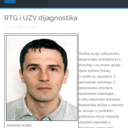
RTG i UZV dijagnostika
Služba za rtg i ultrazvučnu
dijagnostiku
smještena je u
prizemlju i na prvom spratu
Opće bolnice Tešanj.
U službi su zaposleni: 3
specijaliste radiologa, 2
diplomirana inženjera
medicinske radiologije,
3 viša radiološka tehničara.
Radiološka služba u stalnom
je razvoju. U proteklim
godinama ona je ostvarila
izuzetan napredak u
Načelnik službe