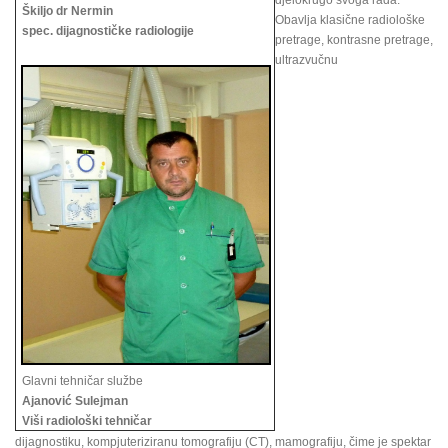
djelokrugo svoga rada.
Škiljo dr Nermin
Obavlja klasične radiološke
spec. dijagnostičke radiologije
pretrage, kontrasne pretrage,
ultrazvučnu
Glavni tehničar službe
Ajanović Sulejman
Viši radiološki tehničar
dijagnostiku, kompjuteriziranu tomografiju (CT), mamografiju, čime je spektar