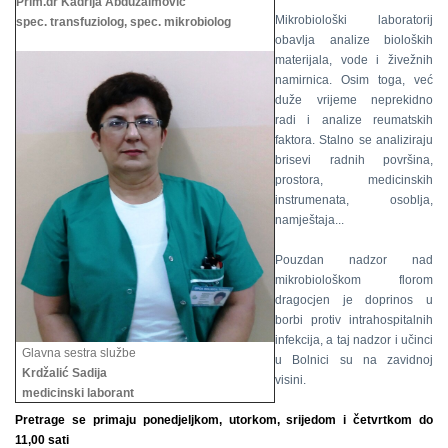
Prim.dr Kadrija Abduzaimović
Mikrobiološki laboratorij
spec. transfuziolog, spec. mikrobiolog
obavlja analize bioloških
materijala, vode i živežnih
namirnica. Osim toga, već
duže vrijeme neprekidno
radi i analize reumatskih
faktora. Stalno se analiziraju
brisevi radnih površina,
prostora, medicinskih
instrumenata, osoblja,
namještaja...
Pouzdan nadzor nad
mikrobiološkom florom
dragocjen je doprinos u
borbi protiv intrahospitalnih
infekcija, a taj nadzor i učinci
Glavna sestra službe
u Bolnici su na zavidnoj
Krdžalić Sadija
visini.
medicinski laborant
Pretrage se primaju ponedjeljkom, utorkom, srijedom i četvrtkom do
11,00 sati