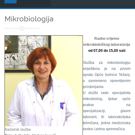
Mikrobiologija
Radno vrijeme
mikrobiološkog laboratorija
od 07,00 do 15,00 sati
Služba za mikrobiologiju
smještena je na prvom
spratu Opće bolnice Tešanj,
u savremeno opremljenim
prostorijama.
U službi rade: specijalista
mikrobiolog, ljekar opće
prakse na
specijalizaciji, glavni
laborant, tri laboratorijska
tehničara, jedna medicinska
sestra i jedna spremačica.
Načelnik službe