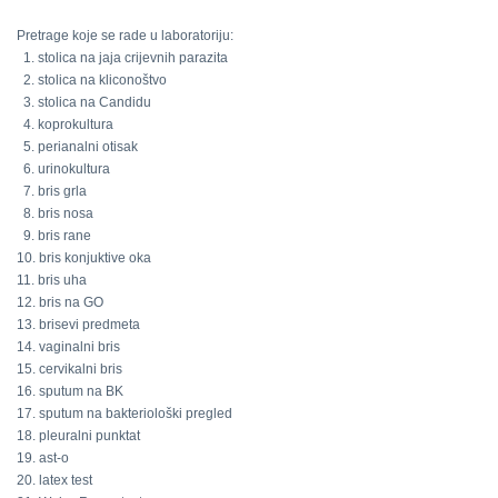
Pretrage koje se rade u laboratoriju:
1. stolica na jaja crijevnih parazita
2. stolica na kliconoštvo
3. stolica na Candidu
4. koprokultura
5. perianalni otisak
6. urinokultura
7. bris grla
8. bris nosa
9. bris rane
10. bris konjuktive oka
11. bris uha
12. bris na GO
13. brisevi predmeta
14. vaginalni bris
15. cervikalni bris
16. sputum na BK
17. sputum na bakteriološki pregled
18. pleuralni punktat
19. ast-o
20. latex test