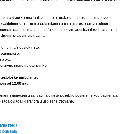
laže sa dvije veoma funkcionalne hirurške sale, prostorijom za uvod u
, kvalitetnim sanitarnim propusnikom i prijatnim prostorom za odmor.
emenom opremom za rad, među kojom i novim anesteziološkim aparatima,
i drugim pratećim aparatima.
enje ima 3 odsjeka, i to:
 reanimacije,
 bloka i
ntenzivne njege na dva punkta.
teziološke ambulante:
om od 12,00 sati
anjem i umjećem u zahvatima ulijeva posebno povjerenje kod pacijenata.
o sada ovladali garantiraju uspješne tretmane.
zivna njega
ciona sala