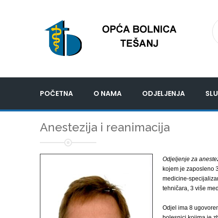
POČETNA
O NAMA
ODJELJENJA
SLU
Anestezija i reanimacija
Odjeljenje za anestez
kojem je zaposleno 3 
medicine-specijaliza
tehničara, 3 više med
Odjel ima 8 ugovoreni
bolesnici kojima je z