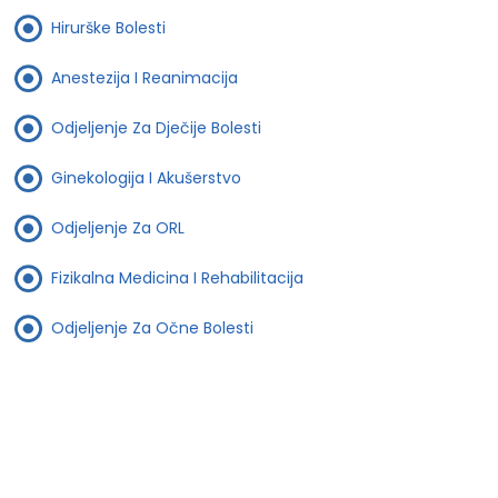
Hirurške Bolesti
Anestezija I Reanimacija
Odjeljenje Za Dječije Bolesti
Ginekologija I Akušerstvo
Odjeljenje Za ORL
Fizikalna Medicina I Rehabilitacija
Odjeljenje Za Očne Bolesti