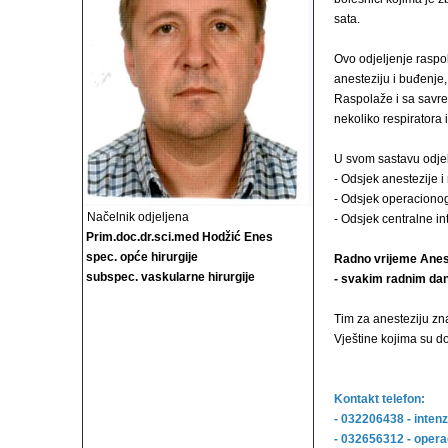
sata.
Ovo odjeljenje raspo
anesteziju i buđenje
Raspolaže i sa savr
nekoliko respiratora 
U svom sastavu odjelj
- Odsjek anestezije i
- Odsjek operacionog
Načelnik odjeljena
- Odsjek centralne i
Prim.doc.dr.sci.med Hodžić Enes
spec. opće hirurgije
Radno vrijeme Anes
subspec. vaskularne hirurgije
- svakim radnim dan
Tim za anesteziju zn
Vještine kojima su d
Kontakt telefon:
- 032206438 - inten
- 032656312 - opera