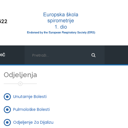
622
IČ
Odjeljenja
Unutarnje Bolesti
Pulmološke Bolesti
Odjeljenje Za Dijalizu