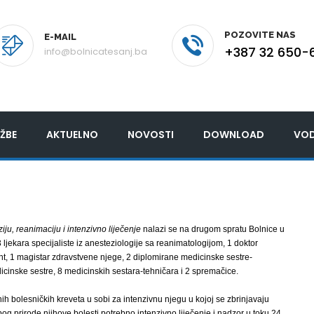
POZOVITE NAS
E-MAIL
+387 32 650-
info@bolnicatesanj.ba
ŽBE
AKTUELNO
NOVOSTI
DOWNLOAD
VOD
iju, reanimaciju i intenzivno liječenje
nalazi se na drugom spratu Bolnice u
ljekara specijaliste iz anesteziologije sa reanimatologijom, 1 doktor
nt, 1 magistar zdravstvene njege, 2 diplomirane medicinske sestre-
icinske sestre, 8 medicinskih sestara-tehničara i 2 spremačice.
h bolesničkih kreveta u sobi za intenzivnu njegu u kojoj se zbrinjavaju
bog prirode njihove bolesti potrebno intenzivno liječenje i nadzor u toku 24