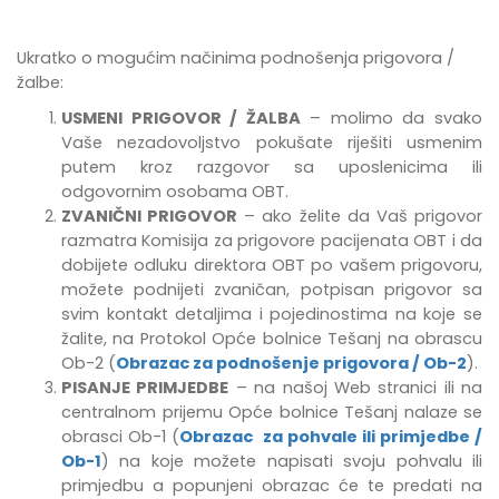
Ukratko o mogućim načinima podnošenja prigovora /
žalbe:
USMENI PRIGOVOR / ŽALBA
– molimo da svako
Vaše nezadovoljstvo pokušate riješiti usmenim
putem kroz razgovor sa uposlenicima ili
odgovornim osobama OBT.
ZVANIČNI PRIGOVOR
– ako želite da Vaš prigovor
razmatra Komisija za prigovore pacijenata OBT i da
dobijete odluku direktora OBT po vašem prigovoru,
možete podnijeti zvaničan, potpisan prigovor sa
svim kontakt detaljima i pojedinostima na koje se
žalite, na Protokol Opće bolnice Tešanj na obrascu
Ob-2 (
Obrazac za podnošenje prigovora / Ob-2
).
PISANJE PRIMJEDBE
–
na našoj Web stranici ili na
centralnom prijemu Opće bolnice Tešanj
nalaze se
obrasci Ob-1 (
Obrazac za pohvale ili primjedbe /
Ob-1
) na koje možete napisati svoju pohvalu ili
primjedbu
a popunjeni obrazac će te predati na