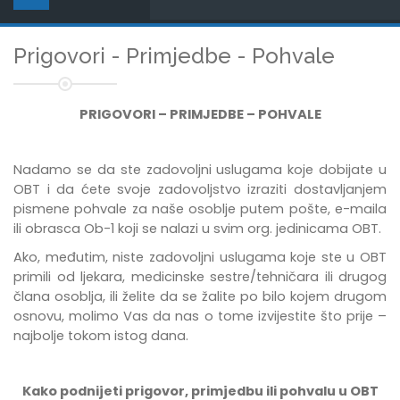
Prigovori - Primjedbe - Pohvale
PRIGOVORI – PRIMJEDBE – POHVALE
Nadamo se da ste zadovoljni uslugama koje dobijate u
OBT i da ćete svoje zadovoljstvo izraziti dostavljanjem
pismene pohvale za naše osoblje putem pošte, e-maila
ili obrasca Ob-1 koji se nalazi u svim org. jedinicama OBT.
Ako, međutim, niste zadovoljni uslugama koje ste u OBT
primili od ljekara, medicinske sestre/tehničara ili drugog
člana osoblja, ili želite da se žalite po bilo kojem drugom
osnovu, molimo Vas da nas o tome izvijestite što prije –
najbolje tokom istog dana.
Kako podnijeti prigovor, primjedbu ili pohvalu u OBT