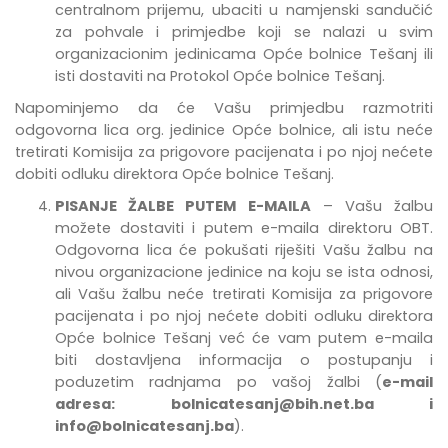
centralnom prijemu, ubaciti u namjenski sandučić
za pohvale i primjedbe
koji se nalazi u svim
organizacionim jedinicama Opće bolnice Tešanj
ili
isti dostaviti na Protokol Opće bolnice Tešanj.
Napominjemo da će Vašu primjedbu razmotriti
odgovorna lica org. jedinice Opće bolnice, ali istu neće
tretirati Komisija za prigovore pacijenata i po njoj nećete
dobiti odluku direktora Opće bolnice Tešanj.
PISANJE ŽALBE PUTEM E-MAILA
– Vašu žalbu
možete dostaviti i putem e-maila direktoru OBT.
Odgovorna lica će pokušati riješiti Vašu žalbu na
nivou organizacione jedinice na koju se ista odnosi,
ali Vašu žalbu neće tretirati Komisija za prigovore
pacijenata i po njoj nećete dobiti odluku direktora
Opće bolnice Tešanj već će vam putem e-maila
biti dostavljena informacija o postupanju i
poduzetim radnjama po vašoj žalbi (
e-mail
adresa:
bolnicatesanj@bih.net.ba
i
info@bolnicatesanj.ba
).