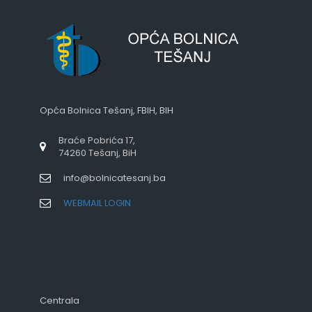
Opća Bolnica Tešanj, FBIH, BIH
Braće Pobrića 17,
74260 Tešanj, BiH
info@bolnicatesanj.ba
WEBMAIL LOGIN
Centrala