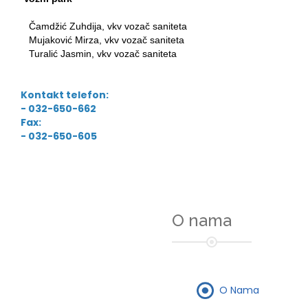
Čamdžić Zuhdija, vkv vozač saniteta
Mujaković Mirza, vkv vozač saniteta
Turalić Jasmin, vkv vozač saniteta
Kontakt telefon:
- 032-650-662
Fax:
- 032-650-605
O nama
O Nama