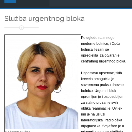
Služba urgentnog bloka
Po ugledu na mnoge
moderne bolnice, i Opća
bolnica Tešanj se
opredjelila za otvaranje
centralnog urgentnog bloka.
Uspostava opservacijskih
kreveta omogućila je
savremenu praksu dnevne
bolnice. Urgentni blok
opremljen je i osposobljen
za stalno pružanje svih
oblika reanimacije. Uvijek
mu je na usluzi
laboratorijska i radiološka
dijagnostika. Smješten je u