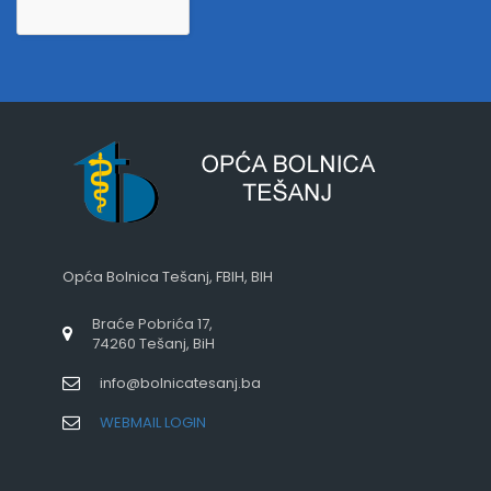
Opća Bolnica Tešanj, FBIH, BIH
Braće Pobrića 17,
74260 Tešanj, BiH
info@bolnicatesanj.ba
WEBMAIL LOGIN