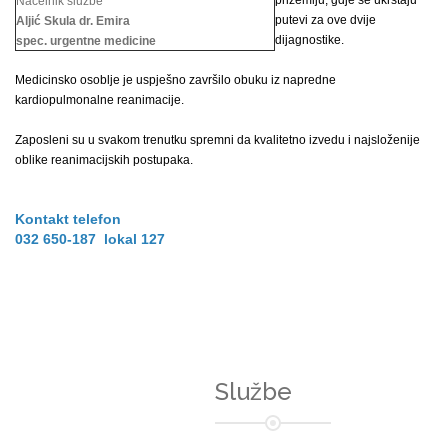
prizemlju, gdje se ukrštaju
Načelnik službe
putevi za ove dvije
Aljić Skula dr. Emira
dijagnostike.
spec. urgentne medicine
Medicinsko osoblje je uspješno završilo obuku iz napredne
kardiopulmonalne reanimacije.
Zaposleni su u svakom trenutku spremni da kvalitetno izvedu i najsloženije
oblike reanimacijskih postupaka.
Kontakt telefon
032 650-187 lokal 127
Službe