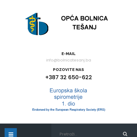
E-MAIL
info@bolnicatesanj.ba
POZOVITE NAS
+387 32 650-622