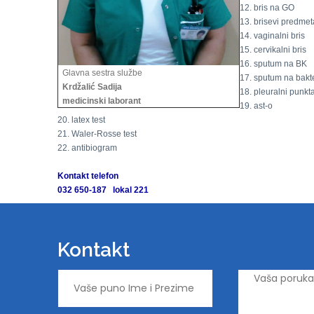
12. bris na GO
13. brisevi predmet
14. vaginalni bris
15. cervikalni bris
16. sputum na BK
Glavna sestra službe
17. sputum na bakte
Krdžalić Sadija
18. pleuralni punkta
medicinski laborant
19. ast-o
20. latex test
21. Waler-Rosse test
22. antibiogram
Kontakt telefon
032 650-187 lokal 221
Kontakt