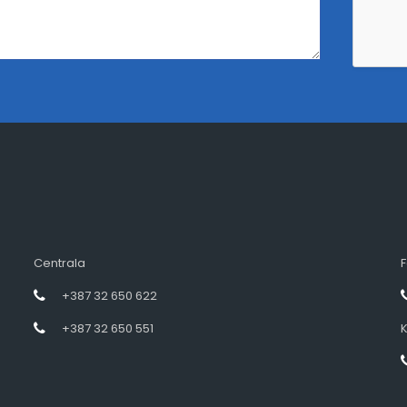
Centrala
F
+387 32 650 622
+387 32 650 551
K