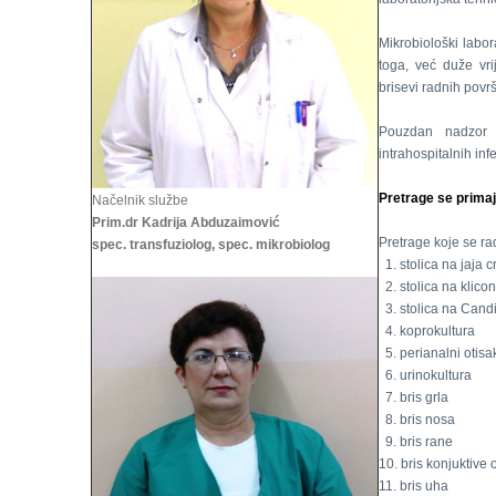
Mikrobiološki labor
toga, već duže vri
brisevi radnih povr
Pouzdan nadzor 
intrahospitalnih infe
Pretrage se primaj
Načelnik službe
Prim.dr Kadrija Abduzaimović
Pretrage koje se rad
spec. transfuziolog, spec. mikrobiolog
1. stolica na jaja c
2. stolica na klico
3. stolica na Cand
4. koprokultura
5. perianalni otisa
6. urinokultura
7. bris grla
8. bris nosa
9. bris rane
10. bris konjuktive 
11. bris uha