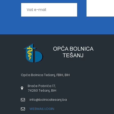
Opća Bolnica Tešanj, FBIH, BIH
Braće Pobrića 17,
74260 Tešanj, BiH
info@bolnicatesanj.ba
WEBMAIL LOGIN