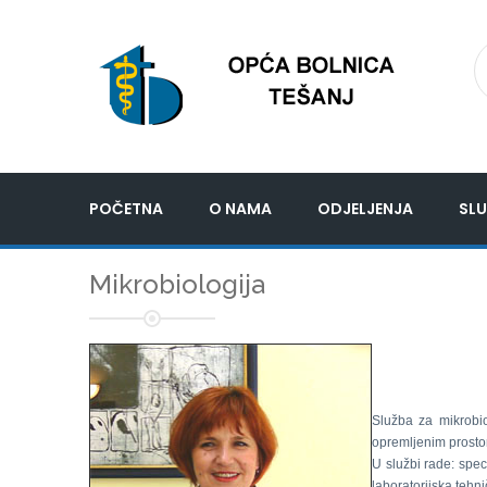
POČETNA
O NAMA
ODJELJENJA
SLU
Mikrobiologija
Služba za mikrobi
opremljenim prosto
U službi rade: speci
laboratorijska tehn