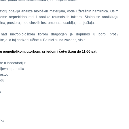
atorij obavlja analize bioloških materijala, vode i živežnih namirnica. Osim
jeme neprekidno radi i analize reumatskih faktora. Stalno se analiziraju
šina, prostora, medicinskih instrumenata, osoblja, namještaja...
nad mikrobiološkom florom dragocjen je doprinos u borbi protiv
kcija, a taj nadzor i učinci u Bolnici su na zavidnoj visini.
u ponedjeljkom, utorkom, srijedom i četvrtkom do 11,00 sati
e u laboratoriju:
rijevnih parazita
noštvo
idu
k
oka