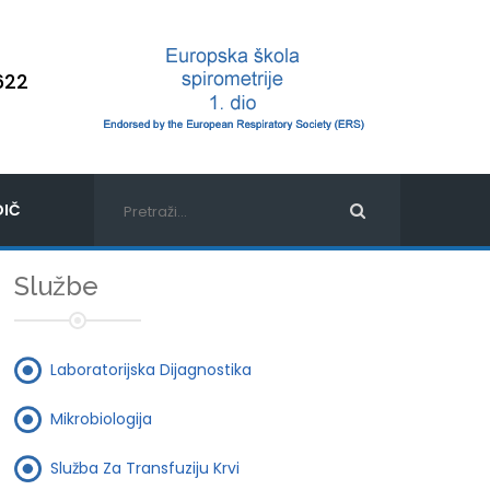
622
IČ
Službe
Laboratorijska Dijagnostika
Mikrobiologija
Služba Za Transfuziju Krvi