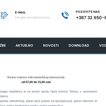
POZOVITE NAS
E-MAIL
+387 32 650-
info@bolnicatesanj.ba
ŽBE
AKTUELNO
NOVOSTI
DOWNLOAD
VOD
Radno vrijeme mikrobiološkog laboratorija
od 07,00 do 15,00 sati
ologiju smještena je na prvom spratu Opće bolnice Tešanj, u savremeno
rijama.
jalista mikrobiolog, ljekar opće prakse na specijalizaciji, glavni laborant, tri
ičara, jedna medicinska sestra i jedna spremačica.