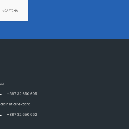
ax
+387 32 650 605
abinet direktora
+387 32 650 662