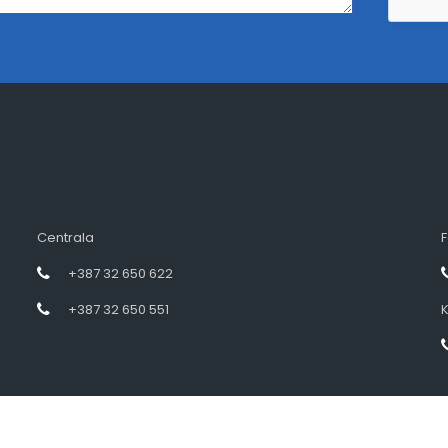
Centrala
F
+387 32 650 622
+387 32 650 551
K
Designed by intramedia.ba, powered by HENKOS