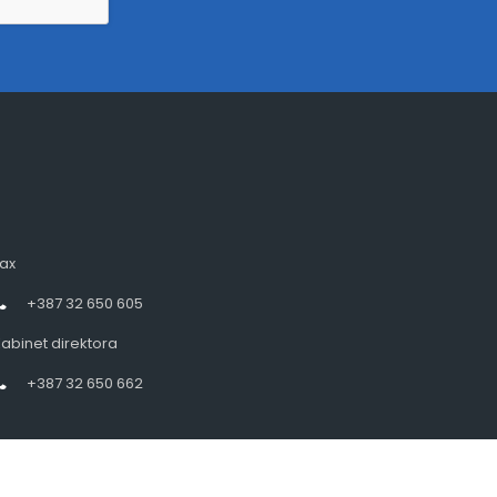
ax
+387 32 650 605
abinet direktora
+387 32 650 662