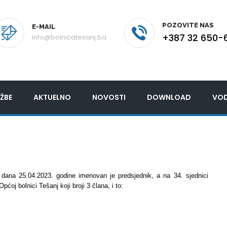
POZOVITE NAS
E-MAIL
+387 32 650-
info@bolnicatesanj.ba
ŽBE
AKTUELNO
NOVOSTI
DOWNLOAD
VOD
 dana 25.04.2023. godine imenovan je predsjednik, a na 34. sjednici
oj bolnici Tešanj koji broji 3 člana, i to: