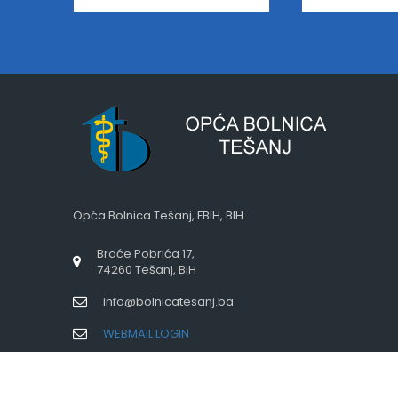
Opća Bolnica Tešanj, FBIH, BIH
Braće Pobrića 17,
74260 Tešanj, BiH
info@bolnicatesanj.ba
WEBMAIL LOGIN