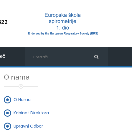
622
IČ
O nama
O Nama
Kabinet Direktora
Upravni Odbor