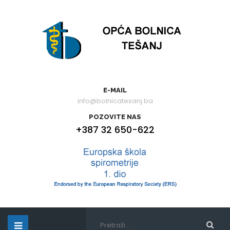
E-MAIL
info@bolnicatesanj.ba
POZOVITE NAS
+387 32 650-622