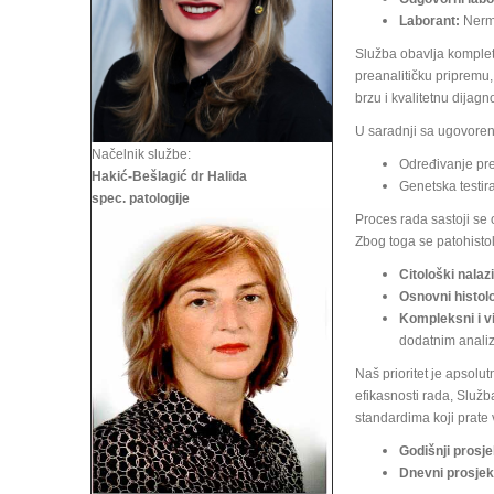
Laborant:
Nermi
Služba obavlja komplet
preanalitičku pripremu,
brzu i kvalitetnu dijagn
U saradnji sa ugovoren
Načelnik službe:
Određivanje pre
Hakić-Bešlagić dr Halida
Genetska testir
spec. patologije
Proces rada sastoji se 
Zbog toga se patohistol
Citološki nalazi
Osnovni histolo
Kompleksni i v
dodatnim anali
Naš prioritet je apsol
efikasnosti rada, Služb
standardima koji prate 
Godišnji prosje
Dnevni prosjek