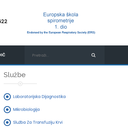
622
IČ
Službe
Laboratorijska Dijagnostika
Mikrobiologija
Služba Za Transfuziju Krvi