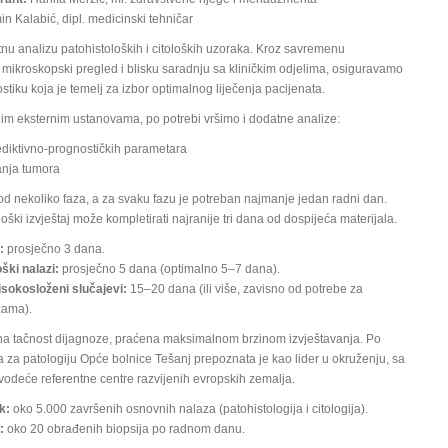
n Kalabić, dipl. medicinski tehničar
nu analizu patohistoloških i citoloških uzoraka. Kroz savremenu
 mikroskopski pregled i blisku saradnju sa kliničkim odjelima, osiguravamo
ostiku koja je temelj za izbor optimalnog liječenja pacijenata.
im eksternim ustanovama, po potrebi vršimo i dodatne analize:
diktivno-prognostičkih parametara
anja tumora
od nekoliko faza, a za svaku fazu je potreban najmanje jedan radni dan.
oški izvještaj može kompletirati najranije tri dana od dospijeća materijala.
:
prosječno 3 dana.
ški nalazi:
prosječno 5 dana (optimalno 5–7 dana).
isokosloženi slučajevi:
15–20 dana (ili više, zavisno od potrebe za
zama).
utna tačnost dijagnoze, praćena maksimalnom brzinom izvještavanja. Po
a za patologiju Opće bolnice Tešanj prepoznata je kao lider u okruženju, sa
vodeće referentne centre razvijenih evropskih zemalja.
k:
oko 5.000 završenih osnovnih nalaza (patohistologija i citologija).
:
oko 20 obrađenih biopsija po radnom danu.