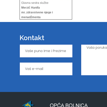
Glavna sestra službe
Merzić Hanifa
mr. zdravstvene njege i
menadžmenta
Kontakt