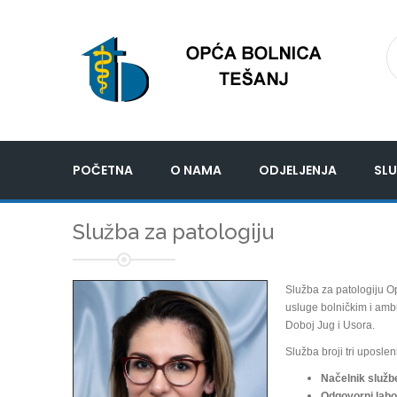
POČETNA
O NAMA
ODJELJENJA
SLU
Služba za patologiju
Služba za patologiju O
usluge bolničkim i amb
Doboj Jug i Usora.
Služba broji tri uposlen
Načelnik služb
Odgovorni labo