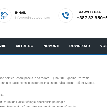
POZOVITE NAS
E-MAIL
+387 32 650-
info@bolnicatesanj.ba
ŽBE
AKTUELNO
NOVOSTI
DOWNLOAD
VOD
pće bolnice Tešanj počela je sa radom 1. juna 2011. godine. Pružamo
ulantnim pacijentima te osiguranicima sa područja općina Tešanj, Maglaj,
ika:
e:
Dr. Halida Hakić Bešlagić, specijalista patologije
rant:
Hanifa Merzić, mr. zdravstvene njege i menadžmenta