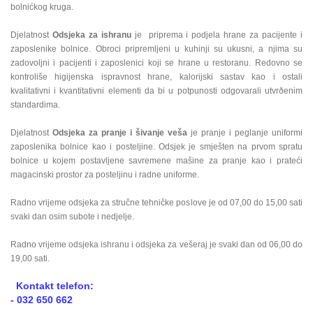
bolnićkog kruga.
Djelatnost
Odsjeka za ishranu
je priprema i podjela hrane za pacijente i
zaposlenike bolnice. Obroci pripremljeni u kuhinji su ukusni, a njima su
zadovoljni i pacijenti i zaposlenici koji se hrane u restoranu. Redovno se
kontroliše higijenska ispravnost hrane, kalorijski sastav kao i ostali
kvalitativni i kvantitativni elementi da bi u potpunosti odgovarali utvrðenim
standardima.
Djelatnost
Odsjeka za pranje i šivanje veša
je pranje i peglanje uniformi
zaposlenika bolnice kao i posteljine. Odsjek je smješten na prvom spratu
bolnice u kojem postavljene savremene mašine za pranje kao i prateći
magacinski prostor za posteljinu i radne uniforme.
Radno vrijeme odsjeka za stručne tehničke poslove je od 07,00 do 15,00 sati
svaki dan osim subote i nedjelje.
Radno vrijeme odsjeka ishranu i odsjeka za vešeraj je svaki dan od 06,00 do
19,00 sati.
Kontakt telefon:
- 032 650 662