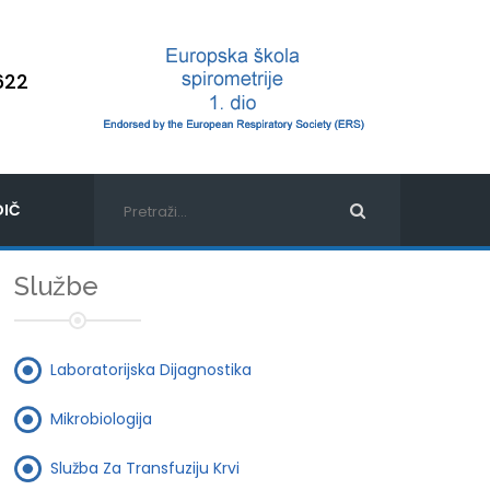
622
IČ
Službe
Laboratorijska Dijagnostika
Mikrobiologija
Služba Za Transfuziju Krvi