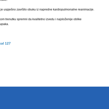
 je uspješno završilo obuku iz napredne kardiopulmonalne reanimacije.
om trenutku spremni da kvalitetno izvedu i najsloženije oblike
tupaka.
kal 127