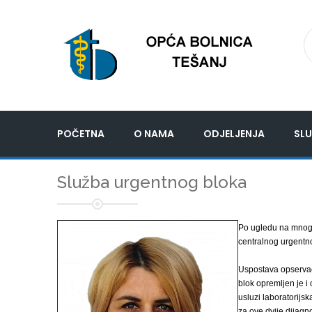
POČETNA
O NAMA
ODJELJENJA
SLU
Služba urgentnog bloka
Po ugledu na mnoge
centralnog urgentn
Uspostava opservac
blok opremljen je i
usluzi laboratorijsk
za ove dvije dijagno