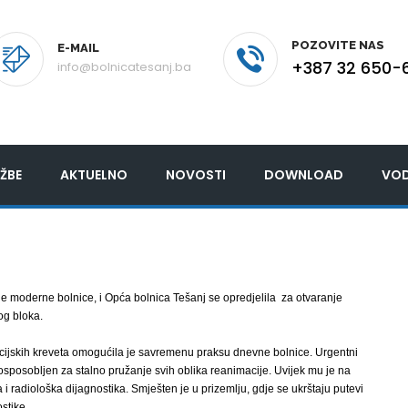
POZOVITE NAS
E-MAIL
+387 32 650-
info@bolnicatesanj.ba
ŽBE
AKTUELNO
NOVOSTI
DOWNLOAD
VOD
 moderne bolnice, i Opća bolnica Tešanj se opredjelila za otvaranje
og bloka.
ijskih kreveta omogućila je savremenu praksu dnevne bolnice. Urgentni
 osposobljen za stalno pružanje svih oblika reanimacije. Uvijek mu je na
a i radiološka dijagnostika. Smješten je u prizemlju, gdje se ukrštaju putevi
stike.