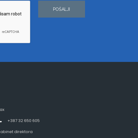
POŠALJI
ax
+387 32 650 605
abinet direktora