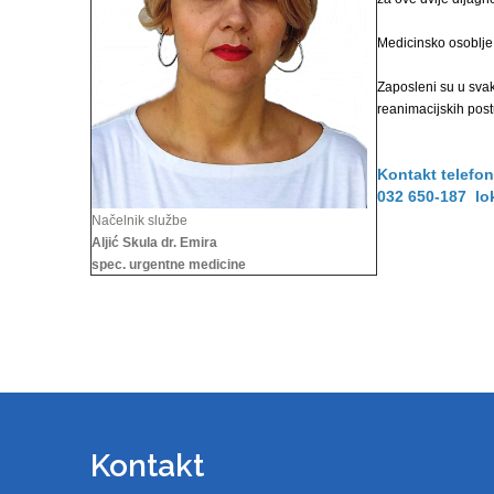
Medicinsko osoblje
Zaposleni su u svak
reanimacijskih pos
Kontakt telefon
032 650-187 lo
Načelnik službe
Aljić Skula dr. Emira
spec. urgentne medicine
Kontakt