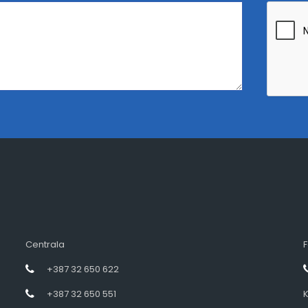
Centrala
F
+387 32 650 622
+387 32 650 551
K