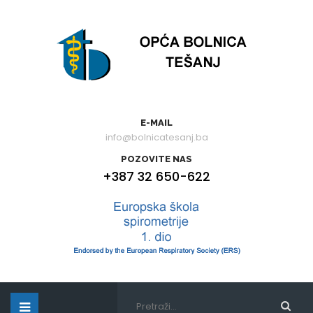
E-MAIL
info@bolnicatesanj.ba
POZOVITE NAS
+387 32 650-622