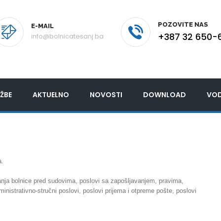
POZOVITE NAS
E-MAIL
+387 32 650-
info@bolnicatesanj.ba
ŽBE
AKTUELNO
NOVOSTI
DOWNLOAD
VOD
a.
panja bolnice pred sudovima, poslovi sa zapošljavanjem, pravima,
istrativno-stručni poslovi, poslovi prijema i otpreme pošte, poslovi