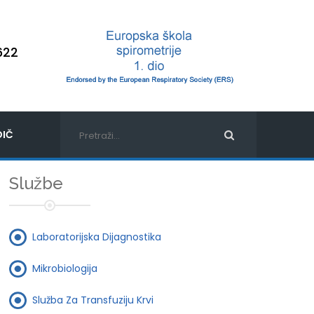
622
IČ
Službe
Laboratorijska Dijagnostika
Mikrobiologija
Služba Za Transfuziju Krvi