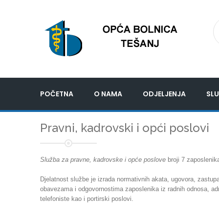
POČETNA
O NAMA
ODJELJENJA
SLU
Pravni, kadrovski i opći poslovi
Služba za pravne, kadrovske i opće poslove
broji 7 zaposlenik
Djelatnost službe je izrada normativnih akata, ugovora, zastu
obavezama i odgovornostima zaposlenika iz radnih odnosa, admin
telefoniste kao i portirski poslovi.