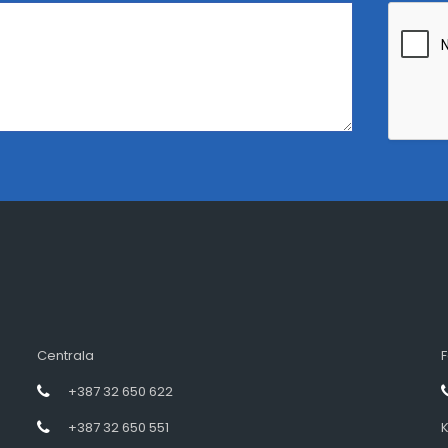
Centrala
F
+387 32 650 622
+387 32 650 551
K