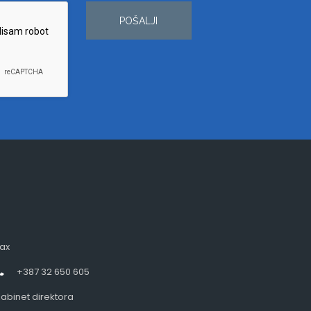
POŠALJI
ax
+387 32 650 605
abinet direktora