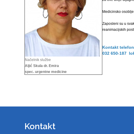
Medicinsko osoblje
Zaposleni su u svak
reanimacijskih pos
Kontakt telefon
032 650-187 lo
Načelnik službe
Aljić Skula dr. Emira
spec. urgentne medicine
Kontakt