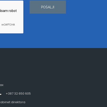
POŠALJI
ax
+387 32 650 605
abinet direktora