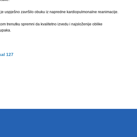
 je uspješno završilo obuku iz napredne kardiopulmonalne reanimacije.
om trenutku spremni da kvalitetno izvedu i najsloženije oblike
tupaka.
kal 127