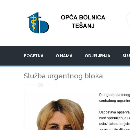
POČETNA
O NAMA
ODJELJENJA
SLU
Služba urgentnog bloka
Po ugledu na mnoge
centralnog urgentn
Uspostava opservac
blok opremljen je i
usluzi laboratorijsk
za ove dvije dijagno