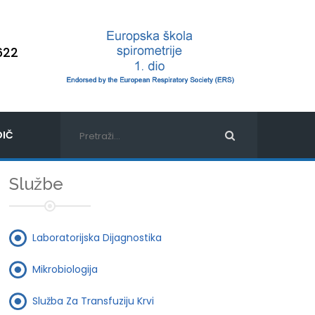
622
IČ
Službe
Laboratorijska Dijagnostika
Mikrobiologija
Služba Za Transfuziju Krvi