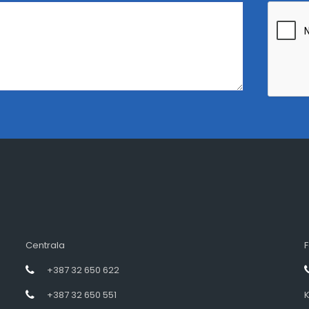
Centrala
F
+387 32 650 622
+387 32 650 551
K