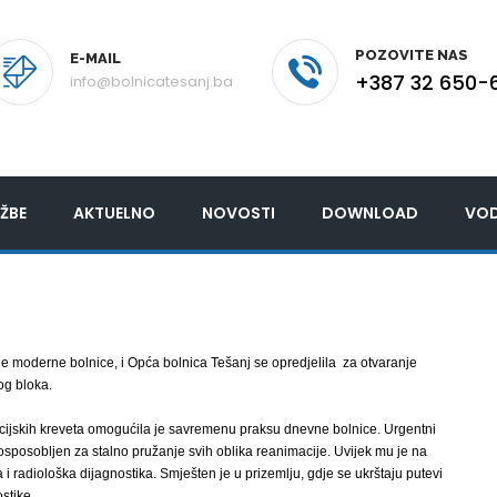
POZOVITE NAS
E-MAIL
+387 32 650-
info@bolnicatesanj.ba
ŽBE
AKTUELNO
NOVOSTI
DOWNLOAD
VOD
 moderne bolnice, i Opća bolnica Tešanj se opredjelila za otvaranje
og bloka.
ijskih kreveta omogućila je savremenu praksu dnevne bolnice. Urgentni
 osposobljen za stalno pružanje svih oblika reanimacije. Uvijek mu je na
a i radiološka dijagnostika. Smješten je u prizemlju, gdje se ukrštaju putevi
stike.