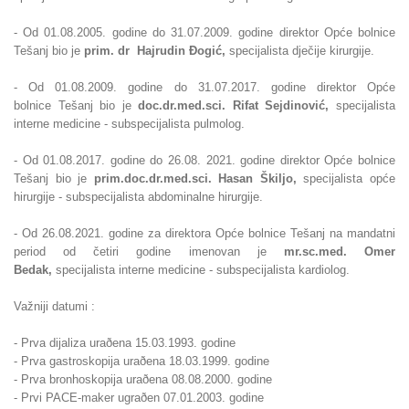
- Od 01.08.2005. godine do 31.07.2009. godine direktor Opće bolnice
Tešanj bio je
prim. dr Hajrudin
Ðogić,
specijalista dječije kirurgije.
- Od
01.08.2009. godine do 31.07.2017. godine direktor Opće
bolnice
Tešanj bio je
doc.dr.med.sci. Rifat Sejdinović,
specijalista
interne medicine - subspecijalista pulmolog.
- Od 01.08.2017. godine do 26.08. 2021. godine direktor Opće bolnice
Tešanj bio
je
prim.
doc.dr.med.sci. Hasan Škiljo,
specijalista opće
hirurgije - subspecijalista abdominalne hirurgije.
- Od 26.08.2021. godine za direktora Opće bolnice Tešanj na mandatni
period od četiri godine imenovan je
mr.sc.med. Omer
Bedak,
specijalista interne medicine - subspecijalista kardiolog.
Važniji datumi :
- Prva dijaliza uraðena 15.03.1993. godine
- Prva gastroskopija uraðena 18.03.1999. godine
- Prva bronhoskopija uraðena 08.08.2000. godine
- Prvi PACE-maker ugraðen 07.01.2003. godine