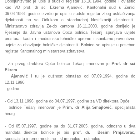
Dobojunizvršio je upis u sudski registar 13.10.1994. godine i ovlastio
kao VD prof. dr sci Ekrema Ajanović. Kantonalni sud u Zenici
06.08.1988. godine izvršio je upis u sudski registar zbog usklaðivanja
djelatnosti sa sa Odlukom o standardnoj klasifikaciji djelatnosti.
Ministarstvo zdravlja Ze-do kantona 16.11.2000. godine donijelo je
Rješenje da Javna ustanova Opća bolnica Tešanj ispunjava uvjete
prostora, kadra i medicinsko-tehničke opreme i sanitarno-preventivne
uvjete za obavljanje bolničke djelatnosti. Bolnica se upisuje u poseban
registar Kantonalnog ministarstva zdravstva.
- Za prvog direktora Opće bolnice Tešanj imenovan je
Prof. dr sci
Ekrem
Ajanović
i tu je dužnost obnašao od 07.09.1994. godine do
12.11.1996.
godine.
- Od 13.11.1996. godine do 04.07.1997. godine za VD direktora Opće
bolnice Tešanj imenovan je
Prim. dr Alija Smajlović
, specijalista
hirurg.
- Od 05.07.1997. godine pa do 31.07.2005. godine, odnosno u dva
mandata
direktor bolnice je bio
prof. dr. Besim Prnjavorac
,
specijalista interne medicine - kl.imunolog - pulmolog.