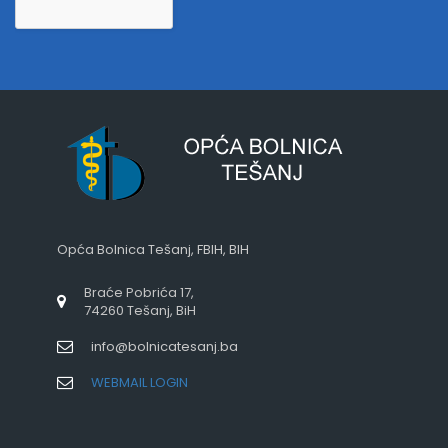
Opća Bolnica Tešanj, FBIH, BIH
Braće Pobrića 17,
74260 Tešanj, BiH
info@bolnicatesanj.ba
WEBMAIL LOGIN