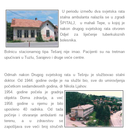
U periodu izmeðu dva svjetska rata
stalna ambulanta nalazila se u zgradi
ŠPITALJ, u mahali Tepe, u kojoj je
nakon drugog svjetskog rata otvoren
Odjel za liječenje tuberkuloznih
bolesnika.
Bolnicu stacionarnog tipa Tešanj nije imao. Pacijenti su na tretman
upućivani u Tuzlu, Sarajevo i druge veće centre.
Odmah nakon Drugog svjetskog rata u Tešnju je službovao stalni
doktor. Od 1944. godine ovdje je na službi bio, sve do umirovljenja
početkom sedamdesetih godina, dr Nikola Ljahov.
1954. godine počela je gradnja
objekta Doma zdravlja, a već
1958. godine u njemu je bilo
uposleno 40 radnika. Od tada
počinje i otvaranje ambulanti na
terenu, a u zdravstvu se
zapošljava sve veći broj stručnih