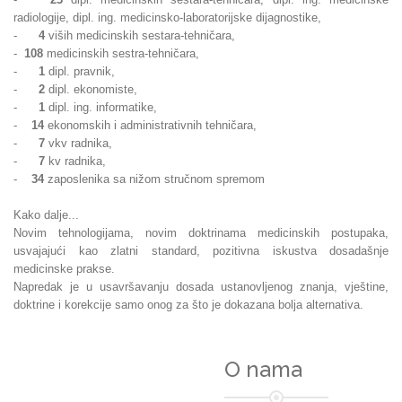
radiologije, dipl. ing. medicinsko-laboratorijske dijagnostike,
-
4
viših medicinskih sestara-tehničara,
-
108
medicinskih sestra-tehničara,
-
1
dipl. pravnik,
-
2
dipl. ekonomiste,
-
1
dipl. ing. informatike,
-
14
ekonomskih i administrativnih tehničara,
-
7
vkv radnika,
-
7
kv radnika,
-
34
zaposlenika sa nižom stručnom spremom
Kako dalje...
Novim tehnologijama, novim doktrinama medicinskih postupaka,
usvajajući kao zlatni standard, pozitivna iskustva dosadašnje
medicinske prakse.
Napredak je u usavršavanju dosada ustanovljenog znanja, vještine,
doktrine i korekcije samo onog za što je dokazana bolja alternativa.
O nama