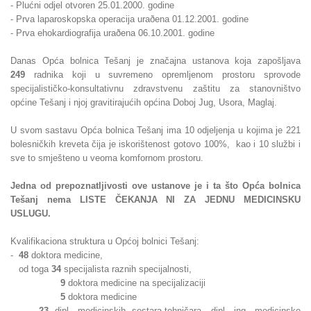
- Plućni odjel otvoren 25.01.2000. godine
- Prva laparoskopska operacija uraðena 01.12.2001. godine
- Prva ehokardiografija uraðena 06.10.2001. godine
Danas Opća bolnica Tešanj je značajna ustanova koja zapošljava
249
radnika koji u suvremeno opremljenom prostoru sprovode
specijalističko-konsultativnu zdravstvenu zaštitu za stanovništvo
općine Tešanj i njoj gravitirajućih općina Doboj Jug, Usora, Maglaj.
U svom sastavu Opća bolnica Tešanj ima 10 odjeljenja u kojima je 221
bolesničkih kreveta čija je iskorištenost gotovo 100%, kao i 10 službi i
sve to smješteno u veoma komfornom prostoru.
Jedna od prepoznatljivosti ove ustanove je i ta što Opća bolnica
Tešanj nema LISTE ČEKANJA NI ZA JEDNU MEDICINSKU
USLUGU.
Kvalifikaciona struktura u Općoj bolnici Tešanj:
-
48
doktora medicine,
od toga
34
specijalista raznih specijalnosti,
9
doktora medicine na specijalizaciji
5
doktora medicine
-
23
dipl. medicinskih sestara-tehničara, dipl. ing. medicinske