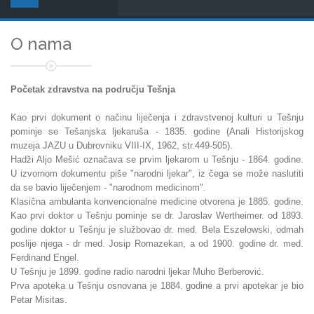
O nama
Početak zdravstva na području Tešnja
Kao prvi dokument o načinu liječenja i zdravstvenoj kulturi u Tešnju
pominje se Tešanjska ljekaruša - 1835. godine (Anali Historijskog
muzeja JAZU u Dubrovniku VIII-IX, 1962, str.449-505).
Hadži Aljo Mešić označava se prvim ljekarom u Tešnju - 1864. godine.
U izvornom dokumentu piše "narodni ljekar", iz čega se može naslutiti
da se bavio liječenjem - "narodnom medicinom".
Klasična ambulanta konvencionalne medicine otvorena je 1885. godine.
Kao prvi doktor u Tešnju pominje se dr. Jaroslav Wertheimer. od 1893.
godine doktor u Tešnju je službovao dr. med. Bela Eszelowski, odmah
poslije njega - dr med. Josip Romazekan, a od 1900. godine dr. med.
Ferdinand Engel.
U Tešnju je 1899. godine radio narodni ljekar Muho Berberović.
Prva apoteka u Tešnju osnovana je 1884. godine a prvi apotekar je bio
Petar Misitas.