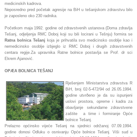
medicinskih kadrova.
Neposredno pred početak agresije na BiH u tešanjskom zdravstvu bilo
je zaposleno oko 230 radnika.
Početkom maja 1992. godine od zdravstvenih ustanova (Doma zdravlja
Tešanj, odjeljenja RMC Doboj koji su bili locirani u Tešnju) formira se
Ratna bolnica Tešanj
koja je prihvatila svo medicinsko osoblje kao i
nemedicinsko osoblje izbjeglo iz RMC Doboj i drugih zdravstvenih
centara regije.Za upravnika Ratne bolnice postavlja se Prof. dr sci
Ekrem Ajanović.
OPÆA BOLNICA TEŠANJ
Rješenjem Ministarstva zdravstva R
BiH, broj 02-5-472/94 od 26.05.1994.
godine utvrðeno je da su ispunjeni
uslovi prostora, opreme i kadra za
obavljanje sekundarne zdravstvene
zaštite a time i formiranje Opće
bolnice Tešanj.
Prelazno općinsko vijeće Tešanj na sjednici održanoj 07.09.1994.
godine donosi Odluku o osnivanju Opće bolnice Tešanj. Viši sud u