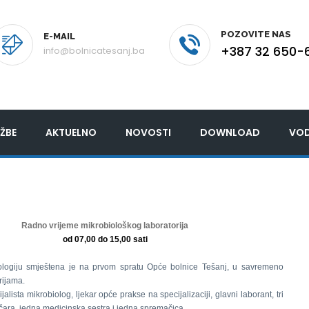
POZOVITE NAS
E-MAIL
+387 32 650-
info@bolnicatesanj.ba
ŽBE
AKTUELNO
NOVOSTI
DOWNLOAD
VOD
Radno vrijeme mikrobiološkog laboratorija
od 07,00 do 15,00 sati
ologiju smještena je na prvom spratu Opće bolnice Tešanj, u savremeno
rijama.
jalista mikrobiolog, ljekar opće prakse na specijalizaciji, glavni laborant, tri
ičara, jedna medicinska sestra i jedna spremačica.