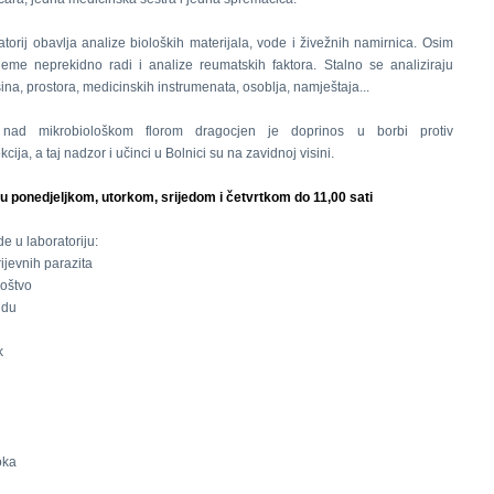
atorij obavlja analize bioloških materijala, vode i živežnih namirnica. Osim
jeme neprekidno radi i analize reumatskih faktora. Stalno se analiziraju
šina, prostora, medicinskih instrumenata, osoblja, namještaja...
nad mikrobiološkom florom dragocjen je doprinos u borbi protiv
kcija, a taj nadzor i učinci u Bolnici su na zavidnoj visini.
u ponedjeljkom, utorkom, srijedom i četvrtkom do 11,00 sati
e u laboratoriju:
rijevnih parazita
noštvo
idu
k
oka