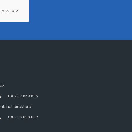
ax
+387 32 650 605
abinet direktora
+387 32 650 662