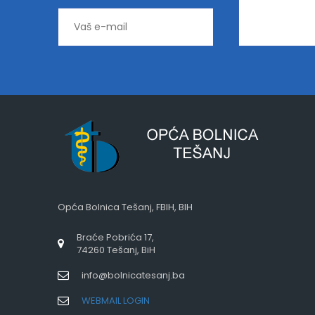
Opća Bolnica Tešanj, FBIH, BIH
Braće Pobrića 17,
74260 Tešanj, BiH
info@bolnicatesanj.ba
WEBMAIL LOGIN