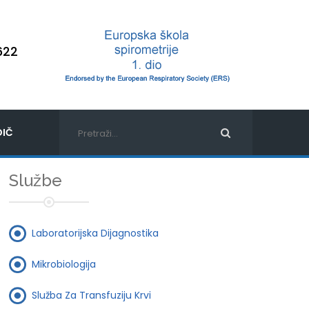
622
IČ
Službe
Laboratorijska Dijagnostika
Mikrobiologija
Služba Za Transfuziju Krvi