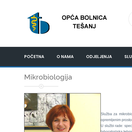
POČETNA
O NAMA
ODJELJENJA
SLU
Mikrobiologija
Služba za mikrobi
opremljenim prosto
U službi rade: speci
laboratorijska tehn