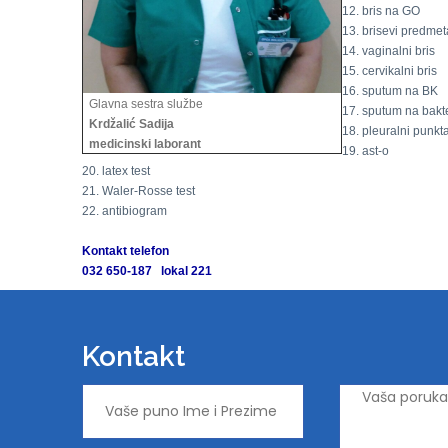
12. bris na GO
13. brisevi predmet
14. vaginalni bris
15. cervikalni bris
16. sputum na BK
Glavna sestra službe
17. sputum na bakte
Krdžalić Sadija
18. pleuralni punkta
medicinski laborant
19. ast-o
20. latex test
21. Waler-Rosse test
22. antibiogram
Kontakt telefon
032 650-187 lokal 221
Kontakt