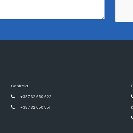
Centrala
F
+387 32 650 622
+387 32 650 551
K