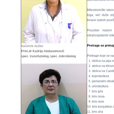
Mikrobiološki labor
toga, već duže vri
brisevi radnih povr
Pouzdan nadzor 
intrahospitalnih infe
Pretrage se primaj
Načelnik službe
Prim.dr Kadrija Abduzaimović
Pretrage koje se rad
spec. transfuziolog, spec. mikrobiolog
1. stolica na jaja c
2. stolica na klico
3. stolica na Cand
4. koprokultura
5. perianalni otisa
6. urinokultura
7. bris grla
8. bris nosa
9. bris rane
10. bris konjuktive 
11. bris uha