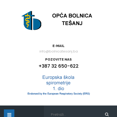
E-MAIL
info@bolnicatesanj.ba
POZOVITE NAS
+387 32 650-622