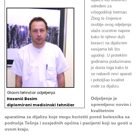
određeni za
višegodišnji tretman.
Zbog te činjenice
osoblje ovog odjeljenja
ulaže izuzetne napore
kako bi njihovi duži
boravci na dijaliznim
sesijama bili što
ugodniji. U proteklim
godinama poduzimano
je dosta toga kako bi
se nabavili novi aparati
i poboljšao kvalitet
vode za dijalizu.
Glavni tehničar odjeljenja
Odjeljenje je
Hasanić Besim
opremljeno novim i
d
iplomirani medicinski tehničar
kvalitetnim
aparatima za dijalizu koje mogu koristiti pored bolesnika sa
podrućja Tešnja i susjednih općina i pacijenti koji su gosti u
ovom kraju.