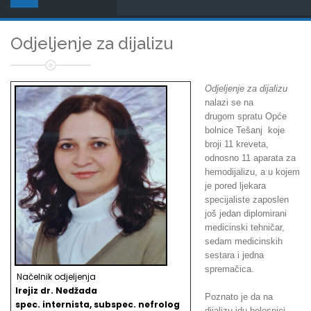
Odjeljenje za dijalizu
Odjeljenje za dijalizu
nalazi se na
drugom spratu Opće
bolnice Tešanj koje
broji 11 kreveta,
odnosno 11 aparata za
hemodijalizu, a u kojem
je pored ljekara
specijaliste zaposlen
još jedan diplomirani
medicinski tehničar,
sedam medicinskih
sestara i jedna
spremačica.
Načelnik odjeljenja
Irejiz dr. Nedžada
Poznato je da na
spec. internista, subspec. nefrolog
dijalizu idu bolesnici