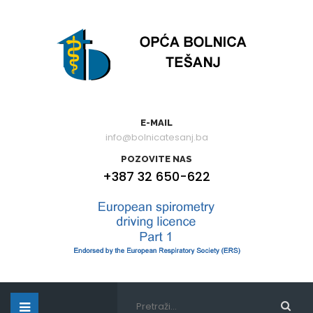
E-MAIL
info@bolnicatesanj.ba
POZOVITE NAS
+387 32 650-622