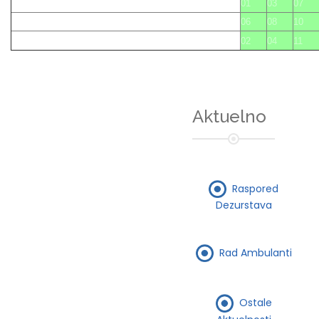
01
03
07
06
08
10
02
04
11
Aktuelno
Raspored
Dezurstava
Rad Ambulanti
Ostale