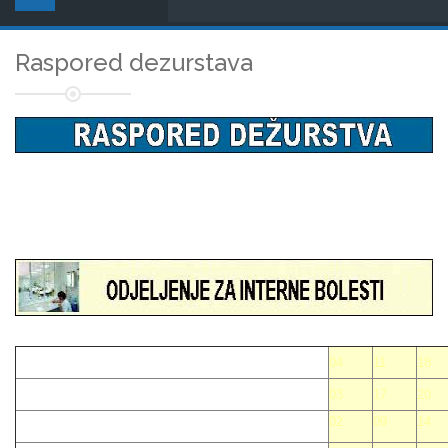
Raspored dezurstava
04
11
18
03
17
20
02
09
14