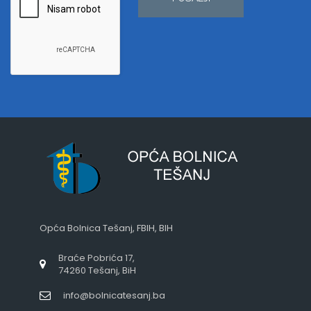
Opća Bolnica Tešanj, FBIH, BIH
Braće Pobrića 17,
74260 Tešanj, BiH
info@bolnicatesanj.ba