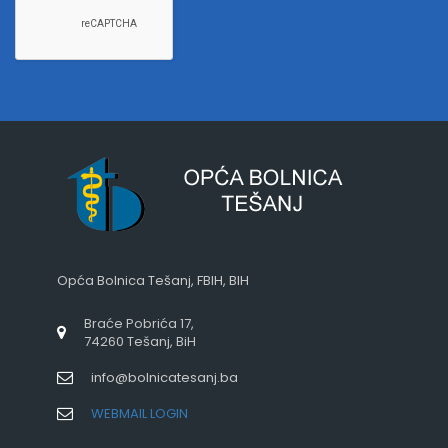
Opća Bolnica Tešanj, FBIH, BIH
Braće Pobrića 17,
74260 Tešanj, BiH
info@bolnicatesanj.ba
WEBMAIL LOGIN