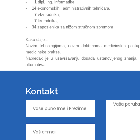
-
1
dipl. ing. informatike,
-
14
ekonomskih i administrativnih tehničara,
-
7
vkv radnika,
-
7
kv radnika,
-
34
zaposlenika sa nižom stručnom spremom
Kako dalje...
Novim tehnologijama, novim doktrinama medicinskih postupa
medicinske prakse.
Napredak je u usavršavanju dosada ustanovljenog znanja, v
alternativa.
Kontakt