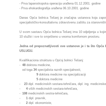
- Prva laparoskopska operacija uraðena 01.12.2001. godine
- Prva ehokardiografija uraðena 06.10.2001. godine
Danas Opća bolnica Tešanj je značajna ustanova koja zapo
specijalističko-konsultativnu zdravstvenu zaštitu za stanovništv
U svom sastavu Opća bolnica Tešanj ima 10 odjeljenja u kojim
10 službi i sve to smješteno u veoma komfornom prostoru.
Jedna od prepoznatljivosti ove ustanove je i ta što O
USLUGU.
Kvalifikaciona struktura u Općoj bolnici Tešanj:
-
48
doktora medicine,
od toga
34
specijalista raznih specijalnosti,
9
doktora medicine na specijalizaciji
5
doktora medicine
-
23
dipl. medicinskih sestara-tehničara, dipl. ing. medicinske 
-
4
viših medicinskih sestara-tehničara,
-
108
medicinskih sestra-tehničara,
-
1
dipl. pravnik,
-
2
dipl. ekonomiste,