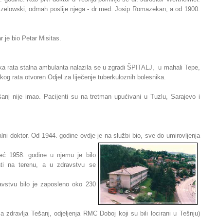
szelowski, odmah poslije njega - dr med. Josip Romazekan, a od 1900.
 je bio Petar Misitas.
a rata stalna ambulanta nalazila se u zgradi ŠPITALJ, u mahali Tepe,
kog rata otvoren Odjel za liječenje tuberkuloznih bolesnika.
šanj nije imao. Pacijenti su na tretman upućivani u Tuzlu, Sarajevo i
i doktor. Od 1944. godine ovdje je na službi bio, sve do umirovljenja
eć 1958. godine u njemu je bilo
nti na terenu, a u zdravstvu se
vstvu bilo je zaposleno oko 230
dravlja Tešanj, odjeljenja RMC Doboj koji su bili locirani u Tešnju)