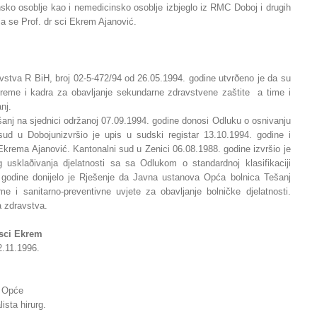
nsko osoblje kao i nemedicinsko osoblje izbjeglo iz RMC Doboj i drugih
ja se Prof. dr sci Ekrem Ajanović.
vstva R BiH, broj 02-5-472/94 od 26.05.1994. godine utvrðeno je da su
opreme i kadra za obavljanje sekundarne zdravstvene zaštite a time i
nj.
anj na sjednici održanoj 07.09.1994. godine donosi Odluku o osnivanju
sud u Dobojunizvršio je upis u sudski registar 13.10.1994. godine i
 Ekrema Ajanović. Kantonalni sud u Zenici 06.08.1988. godine izvršio je
 usklaðivanja djelatnosti sa sa Odlukom o standardnoj klasifikaciji
. godine donijelo je Rješenje da Javna ustanova Opća bolnica Tešanj
e i sanitarno-preventivne uvjete za obavljanje bolničke djelatnosti.
a zdravstva.
r sci Ekrem
2.11.1996.
a Opće
lista hirurg.