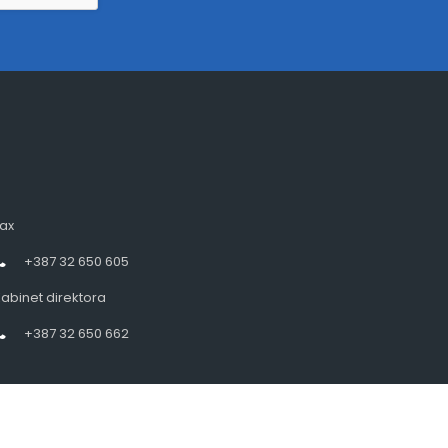
ax
+387 32 650 605
abinet direktora
+387 32 650 662