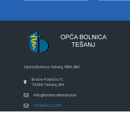
Opća Bolnica Tešanj, FBIH, BIH
Braće Pobrića 17,
74260 Tešanj, BiH
info@bolnicatesanj.ba
WEBMAIL LOGIN