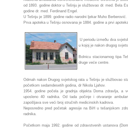
od 1893. godine doktor u Tešnju je službovao dr. med. Bela E
godine dr. med. Ferdinand Engel.
U Tešnju je 1899. godine radio narodni ljekar Muho Berberović.
Prva apoteka u Tešnju osnovana je 1884. godine a prvi apotekar
U periodu izmeðu dva svjetsk
u kojoj je nakon drugog svjets
Bolnicu stacionarnog tipa Te
druge veće centre.
Odmah nakon Drugog svjetskog rata u Tešnju je službovao staln
početkom sedamdesetih godina, dr Nikola Ljahov.
1954. godine počela je gradnja objekta Doma zdravlja, a v
uposleno 40 radnika. Od tada počinje i otvaranje ambula
zapošljava sve veći broj stručnih medicinskih kadrova.
Neposredno pred početak agresije na BiH u tešanjskom zdra
radnika.
Početkom maja 1992. godine od zdravstvenih ustanova (Doma z