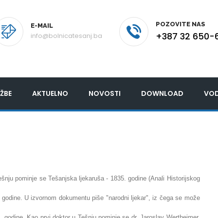
POZOVITE NAS
E-MAIL
+387 32 650-
info@bolnicatesanj.ba
ŽBE
AKTUELNO
NOVOSTI
DOWNLOAD
VOD
ešnju pominje se Tešanjska ljekaruša - 1835. godine (Anali Historijskog
 godine. U izvornom dokumentu piše "narodni ljekar", iz čega se može
 godine. Kao prvi doktor u Tešnju pominje se dr. Jaroslav Wertheimer.