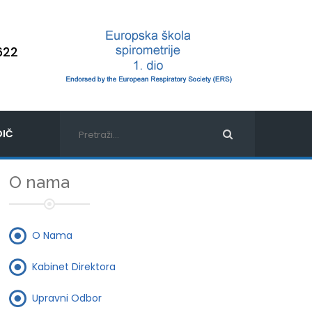
622
IČ
O nama
O Nama
Kabinet Direktora
Upravni Odbor