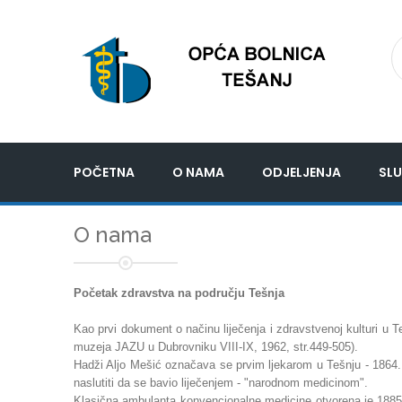
POČETNA
O NAMA
ODJELJENJA
SLU
O nama
Početak zdravstva na području Tešnja
Kao prvi dokument o načinu liječenja i zdravstvenoj kulturi u T
muzeja JAZU u Dubrovniku VIII-IX, 1962, str.449-505).
Hadži Aljo Mešić označava se prvim ljekarom u Tešnju - 1864.
naslutiti da se bavio liječenjem - "narodnom medicinom".
Klasična ambulanta konvencionalne medicine otvorena je 1885.