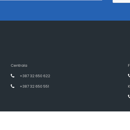
Centrala
F
+387 32 650 622
+387 32 650 551
K
Designed by intramedia.ba, powered by HENKOS