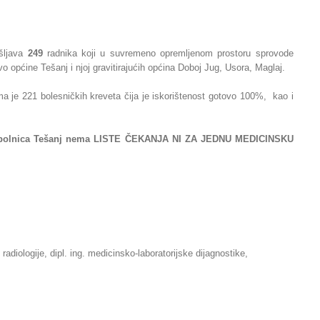
šljava
249
radnika koji u suvremeno opremljenom prostoru sprovode
o općine Tešanj i njoj gravitirajućih općina Doboj Jug, Usora, Maglaj.
a je 221 bolesničkih kreveta čija je iskorištenost gotovo 100%, kao i
pća bolnica Tešanj nema LISTE ČEKANJA NI ZA JEDNU MEDICINSKU
radiologije, dipl. ing. medicinsko-laboratorijske dijagnostike,