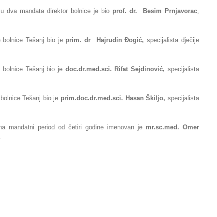
o u dva mandata
direktor bolnice je bio
prof. dr. Besim Prnjavorac
,
 bolnice Tešanj bio je
prim. dr Hajrudin
Ðogić,
specijalista dječije
e bolnice
Tešanj bio je
doc.dr.med.sci. Rifat Sejdinović,
specijalista
bolnice Tešanj bio
je
prim.
doc.dr.med.sci. Hasan Škiljo,
specijalista
na mandatni period od četiri godine imenovan je
mr.sc.med. Omer
.