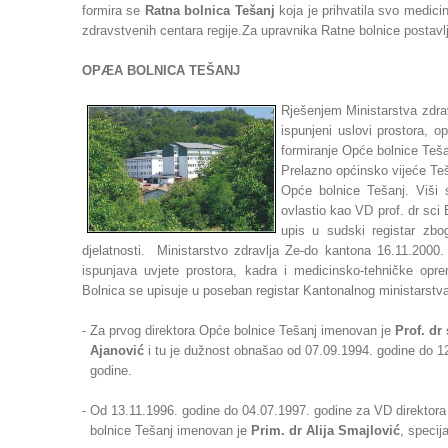
formira se
Ratna bolnica Tešanj
koja je prihvatila svo medici
zdravstvenih centara regije.Za upravnika Ratne bolnice postavl
OPÆA BOLNICA TEŠANJ
Rješenjem Ministarstva zdra
ispunjeni uslovi prostora, 
formiranje Opće bolnice Teša
Prelazno općinsko vijeće Teš
Opće bolnice Tešanj. Viši 
ovlastio kao VD prof. dr sci
upis u sudski registar zbog
djelatnosti. Ministarstvo zdravlja Ze-do kantona 16.11.2000
ispunjava uvjete prostora, kadra i medicinsko-tehničke oprem
Bolnica se upisuje u poseban registar Kantonalnog ministarstv
- Za prvog direktora Opće bolnice Tešanj imenovan je
Prof. d
Ajanović
i tu je dužnost obnašao od 07.09.1994. godine do 1
godine.
- Od 13.11.1996. godine do 04.07.1997. godine za VD direktor
bolnice Tešanj imenovan je
Prim. dr Alija Smajlović
, specija