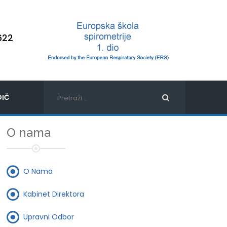
622
IČ
O nama
O Nama
Kabinet Direktora
Upravni Odbor