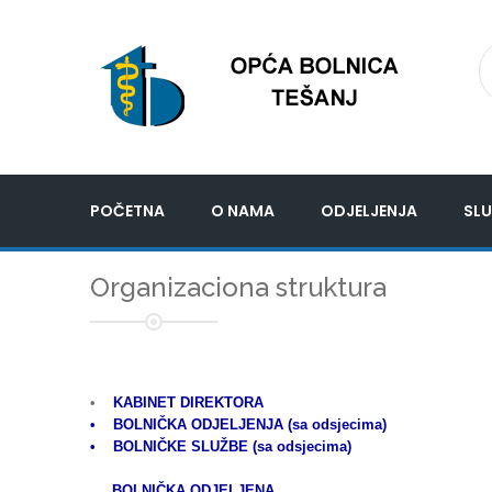
POČETNA
O NAMA
ODJELJENJA
SLU
Organizaciona struktura
•
KABINET DIREKTORA
• BOLNIČKA ODJELJENJA (sa odsjecima)
• BOLNIČKE SLUŽBE (sa odsjecima)
BOLNIČKA ODJELJENA