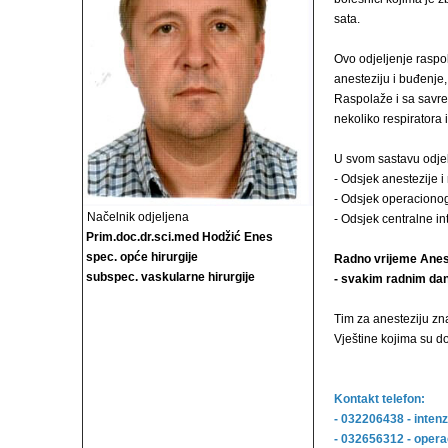
sata.
Ovo odjeljenje raspo
anesteziju i buđenje
Raspolaže i sa savr
nekoliko respiratora 
U svom sastavu odjelj
- Odsjek anestezije i
- Odsjek operacionog
Načelnik odjeljena
- Odsjek centralne i
Prim.doc.dr.sci.med Hodžić Enes
spec. opće hirurgije
Radno vrijeme Anes
subspec. vaskularne hirurgije
- svakim radnim dan
Tim za anesteziju zn
Vještine kojima su d
Kontakt telefon:
- 032206438 - inten
- 032656312 - opera