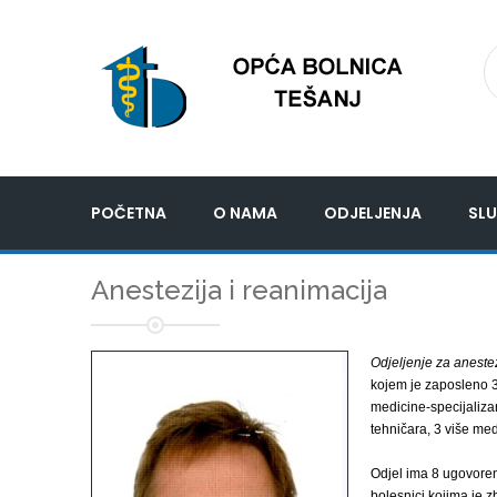
POČETNA
O NAMA
ODJELJENJA
SLU
Anestezija i reanimacija
Odjeljenje za anestez
kojem je zaposleno 3 
medicine-specijaliza
tehničara, 3 više med
Odjel ima 8 ugovoreni
bolesnici kojima je z