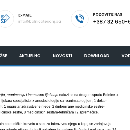
POZOVITE NAS
E-MAIL
+387 32 650-
info@bolnicatesanj.ba
ŽBE
AKTUELNO
NOVOSTI
DOWNLOAD
VOD
iju, reanimaciju i intenzivno liječenje
nalazi se na drugom spratu Bolnice u
ljekara specijaliste iz anesteziologije sa reanimatologijom, 1 doktor
nt, 1 magistar zdravstvene njege, 2 diplomirane medicinske sestre-
icinske sestre, 8 medicinskih sestara-tehničara i 2 spremačice.
h bolesničkih kreveta u sobi za intenzivnu njegu u kojoj se zbrinjavaju
bog prirode njihove bolesti potrebno intenzivno liječenje i nadzor u toku 24