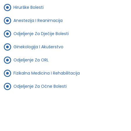
Hirurške Bolesti
Anestezija I Reanimacija
Odjeljenje Za Dječije Bolesti
Ginekologija I Akušerstvo
Odjeljenje Za ORL
Fizikalna Medicina I Rehabilitacija
Odjeljenje Za Očne Bolesti