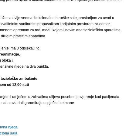
laže sa dvije veoma funkcionalne hirurške sale, prostorijom za uvod u
, kvalitetnim sanitarnim propusnikom i prijatnim prostorom za odmor.
emenom opremom za rad, među kojom i novim anesteziološkim aparatima,
i drugim pratećim aparatima.
enje ima 3 odsjeka, i to:
 reanimacije,
 bloka i
ntenzivne njege na dva punkta.
teziološke ambulante:
om od 12,00 sati
anjem i umjećem u zahvatima ulijeva posebno povjerenje kod pacijenata.
o sada ovladali garantiraju uspješne tretmane.
zivna njega
ciona sala