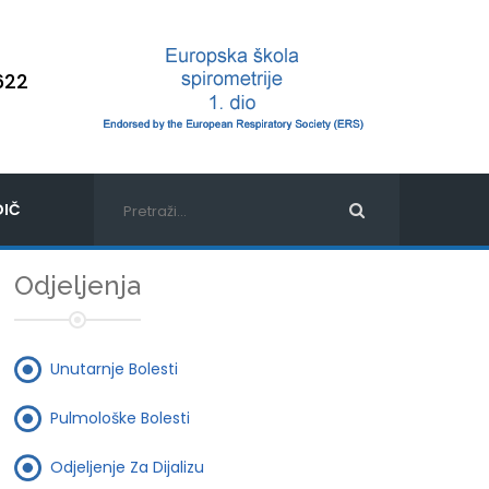
622
IČ
Odjeljenja
Unutarnje Bolesti
Pulmološke Bolesti
Odjeljenje Za Dijalizu