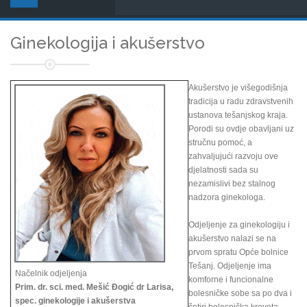
Ginekologija i akušerstvo
Akušerstvo je višegodišnja
tradicija u radu zdravstvenih
ustanova tešanjskog kraja.
Porodi su ovdje obavljani uz
stručnu pomoć, a
zahvaljujući razvoju ove
djelatnosti sada su
nezamislivi bez stalnog
nadzora ginekologa.
Odjeljenje za ginekologiju i
akušerstvo nalazi se na
prvom spratu Opće bolnice
Tešanj. Odjeljenje ima
Načelnik odjeljenja
komforne i funcionalne
Prim. dr. sci. med. Mešić Đogić dr Larisa,
bolesničke sobe sa po dva i
spec. ginekologije i akušerstva