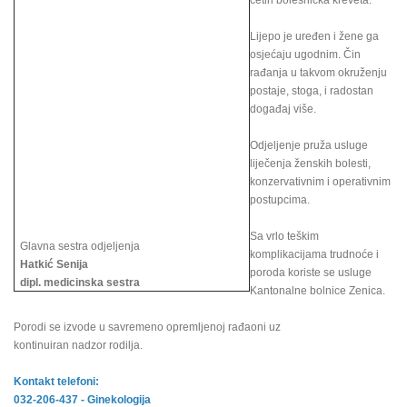
četiri bolesnička kreveta.
Lijepo je uređen i žene ga
osjećaju ugodnim. Čin
rađanja u takvom okruženju
postaje, stoga, i radostan
događaj više.
Odjeljenje pruža usluge
liječenja ženskih bolesti,
konzervativnim i operativnim
postupcima.
Sa vrlo teškim
Glavna sestra odjeljenja
komplikacijama trudnoće i
Hatkić Senija
poroda koriste se usluge
dipl. medicinska sestra
Kantonalne bolnice Zenica.
Porodi se izvode u savremeno opremljenoj rađaoni uz
kontinuiran nadzor rodilja.
Kontakt telefoni:
032-206-437 - Ginekologija