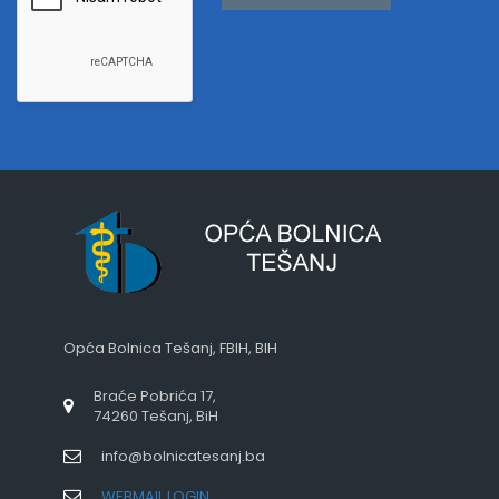
Opća Bolnica Tešanj, FBIH, BIH
Braće Pobrića 17,
74260 Tešanj, BiH
info@bolnicatesanj.ba
WEBMAIL LOGIN