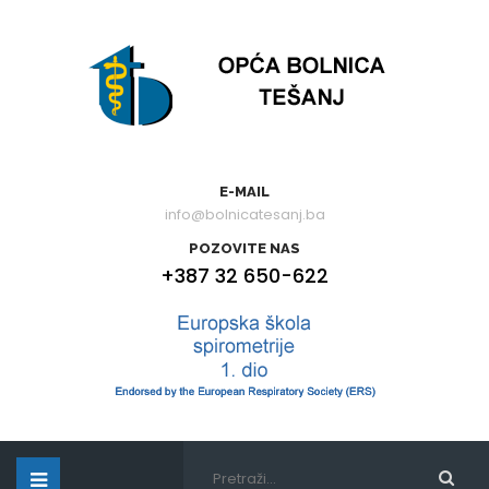
E-MAIL
info@bolnicatesanj.ba
POZOVITE NAS
+387 32 650-622