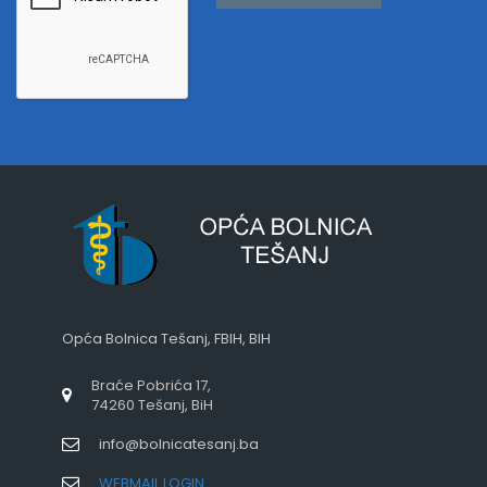
Opća Bolnica Tešanj, FBIH, BIH
Braće Pobrića 17,
74260 Tešanj, BiH
info@bolnicatesanj.ba
WEBMAIL LOGIN