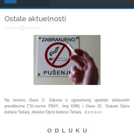
Ostale aktuelnosti
Na osnovu člana 3. Zakona o ograničenoj upotrebi duhanskih
preraðevina ("Sl.novine FBiH", broj 6/98) i člana 32. Statuta Opće
bolnice Tešanj, direktor Opće bolnice Tešanj d o n o s i
O D L U K U