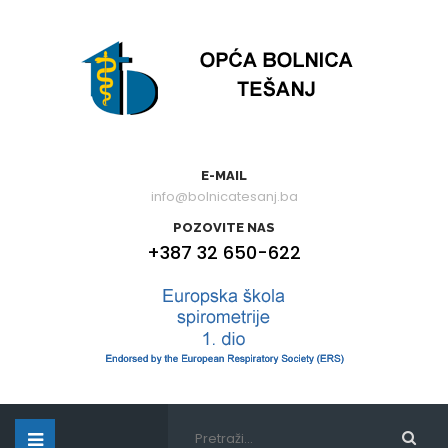
E-MAIL
info@bolnicatesanj.ba
POZOVITE NAS
+387 32 650-622