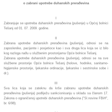
o zabrani upotrebe duhanskih preraðevina
I
Zabranjuje se upotreba duhanskih preraðevina (pušenje) u Općoj bolnici
Tešanj od 01. 07. 2009. godine.
II
Zabrana upotrebe duhanskih preraðevina (pušenja), odnosi se na
zaposlenike, pacijente i posjetioce kao i sva druga lica koja se iz bilo
kog razloga naðu u službenim prostorijama Opće bolnice Tešanj.
Zabrana upotrebe duhanskih preraðevina (pušenja), odnosi se na sve
službene prostorije Opće bolnice Tešanj (holove, hodnike, sanitarno-
higijenske prostorije, ljekarske ordinacije, ljekarske i sestrinske sobe i
dr.).
III
Sva lica koja se zateknu da krše zabranu upotrebe duhanskih
preraðevina (pušenja) podliježu sankcionisanju u skladu sa članom 17.
Zakona o ograničenoj upotrebi duhanskih preraðevina ("Sl.novine FBiH",
br. 6/98).