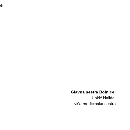
ak
Glavna sestra Bolnice:
Unkić Halida
viša medicinska sestra