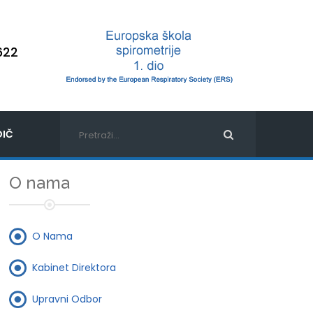
622
IČ
O nama
O Nama
Kabinet Direktora
Upravni Odbor