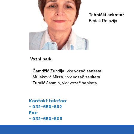
Tehnički sekretar
Bedak Remzija
Vozni park
Čamdžić Zuhdija, vkv vozač saniteta
Mujaković Mirza, vkv vozač saniteta
Turalić Jasmin, vkv vozač saniteta
Kontakt telefon:
- 032-650-662
Fax:
- 032-650-605