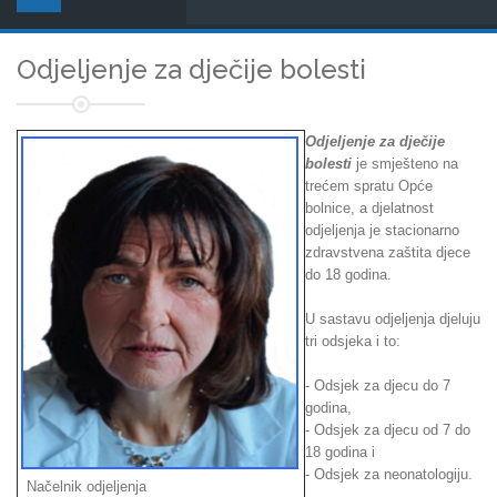
Odjeljenje za dječije bolesti
Odjeljenje za dječije
bolesti
je smješteno na
trećem spratu Opće
bolnice, a djelatnost
odjeljenja je stacionarno
zdravstvena zaštita djece
do 18 godina.
U sastavu odjeljenja djeluju
tri odsjeka i to:
- Odsjek za djecu do 7
godina,
- Odsjek za djecu od 7 do
18 godina i
- Odsjek za neonatologiju.
Načelnik odjeljenja