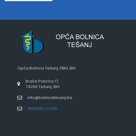
Opća Bolnica Tešanj, FBIH, BIH
Braće Pobrića 17,
74260 Tešanj, BiH
info@bolnicatesanj.ba
WEBMAIL LOGIN