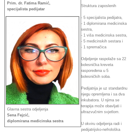
Prim. dr. Fatima Ramić,
Struktura zaposlenih
specijalista pedijatar
- 5 specijalista pedijatra,
- 1 diplomirana medicinska
sestra,
- 1 viša medicinska sestra,
- 5 medicinskih sestara i
- 1 spremačica
Odjeljenje raspolaže sa 22
bolesnička kreveta
raspoređena u 5
bolesničkih soba.
Pedijatrija je uz standardnu
njegu opremljena i sa dva
inkubatora. U njima se
terapija može obavljati i
Glavna sestra odjeljenja
ultrazvučnim svjetlom.
Sena Fejzić,
diplomirana medicinska sestra
U okviru odjeljenja radi i
pedijatrijsko-nefrološka