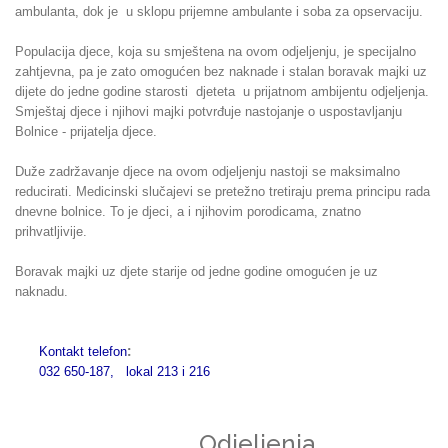
ambulanta, dok je u sklopu prijemne ambulante i soba za opservaciju.
Populacija djece, koja su smještena na ovom odjeljenju, je specijalno
zahtjevna, pa je zato omogućen bez naknade i stalan boravak majki uz
dijete do jedne godine starosti djeteta u prijatnom ambijentu odjeljenja.
Smještaj djece i njihovi majki potvrđuje nastojanje o uspostavljanju
Bolnice - prijatelja djece.
Duže zadržavanje djece na ovom odjeljenju nastoji se maksimalno
reducirati. Medicinski slučajevi se pretežno tretiraju prema principu rada
dnevne bolnice. To je djeci, a i njihovim porodicama, znatno
prihvatljivije.
Boravak majki uz djete starije od jedne godine omogućen je uz
naknadu.
:
Kontakt telefon
032 650-187, lokal 213 i 216
Odjeljenja