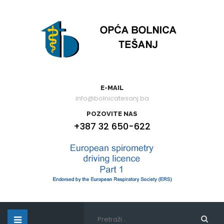
E-MAIL
info@bolnicatesanj.ba
POZOVITE NAS
+387 32 650-622