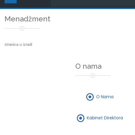
Menadžment
stranica u izradi
O nama
O Nama
Kabinet Direktora