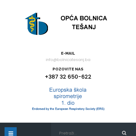
E-MAIL
info@bolnicatesanj.ba
POZOVITE NAS
+387 32 650-622