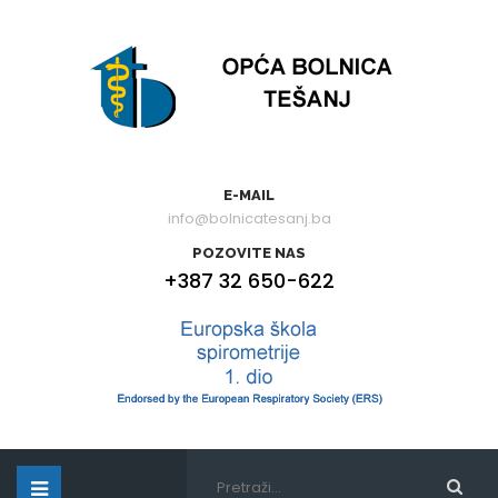
E-MAIL
info@bolnicatesanj.ba
POZOVITE NAS
+387 32 650-622