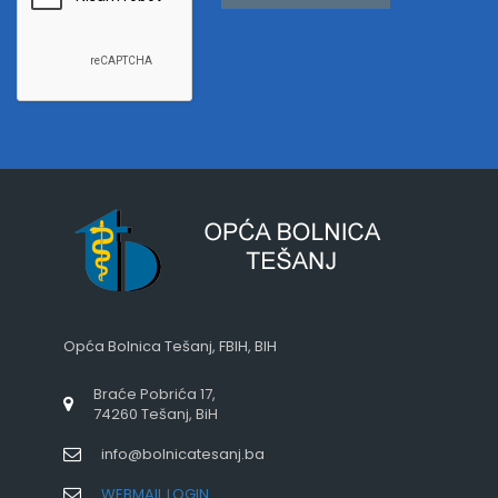
Opća Bolnica Tešanj, FBIH, BIH
Braće Pobrića 17,
74260 Tešanj, BiH
info@bolnicatesanj.ba
WEBMAIL LOGIN