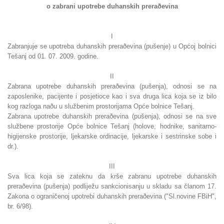
o zabrani upotrebe duhanskih preraðevina
I
Zabranjuje se upotreba duhanskih preraðevina (pušenje) u Općoj bolnici
Tešanj od 01. 07. 2009. godine.
II
Zabrana upotrebe duhanskih preraðevina (pušenja), odnosi se na
zaposlenike, pacijente i posjetioce kao i sva druga lica koja se iz bilo
kog razloga naðu u službenim prostorijama Opće bolnice Tešanj.
Zabrana upotrebe duhanskih preraðevina (pušenja), odnosi se na sve
službene prostorije Opće bolnice Tešanj (holove, hodnike, sanitarno-
higijenske prostorije, ljekarske ordinacije, ljekarske i sestrinske sobe i
dr.).
III
Sva lica koja se zateknu da krše zabranu upotrebe duhanskih
preraðevina (pušenja) podliježu sankcionisanju u skladu sa članom 17.
Zakona o ograničenoj upotrebi duhanskih preraðevina ("Sl.novine FBiH",
br. 6/98).