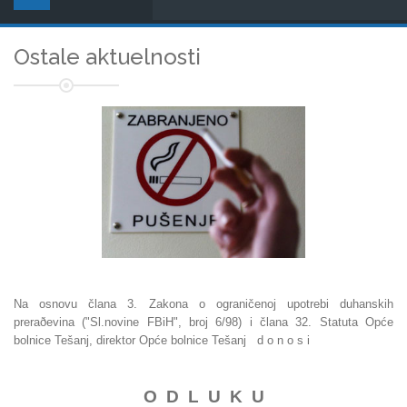
Ostale aktuelnosti
Na osnovu člana 3. Zakona o ograničenoj upotrebi duhanskih
preraðevina ("Sl.novine FBiH", broj 6/98) i člana 32. Statuta Opće
bolnice Tešanj, direktor Opće bolnice Tešanj d o n o s i
O D L U K U