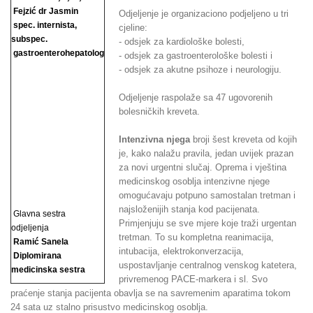
Fejzić dr Jasmin
Odjeljenje je organizaciono podjeljeno u tri
spec. internista,
cjeline:
subspec.
- odsjek za kardiološke bolesti,
gastroenterohepatolog
- odsjek za gastroenterološke bolesti i
- odsjek za akutne psihoze i neurologiju.
Odjeljenje raspolaže sa 47 ugovorenih
bolesničkih kreveta.
Intenzivna njega
broji šest kreveta od kojih
je, kako nalažu pravila, jedan uvijek prazan
za novi urgentni slučaj. Oprema i vještina
medicinskog osoblja intenzivne njege
omogućavaju potpuno samostalan tretman i
najsloženijih stanja kod pacijenata.
Glavna sestra
Primjenjuju se sve mjere koje traži urgentan
odjeljenja
tretman. To su kompletna reanimacija,
Ramić Sanela
intubacija, elektrokonverzacija,
Diplomirana
uspostavljanje centralnog venskog katetera,
medicinska sestra
privremenog PACE-markera i sl. Svo
praćenje stanja pacijenta obavlja se na savremenim aparatima tokom
24 sata uz stalno prisustvo medicinskog osoblja.