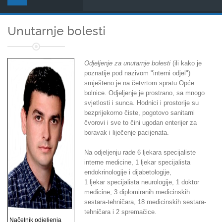
Unutarnje bolesti
Odjeljenje za unutarnje bolesti
(ili kako je
poznatije pod nazivom "interni odjel")
smješteno je na četvrtom spratu Opće
bolnice. Odjeljenje je prostrano, sa mnogo
svjetlosti i sunca. Hodnici i prostorije su
bezprijekorno čiste, pogotovo sanitarni
čvorovi i sve to čini ugodan enterijer za
boravak i liječenje pacijenata.
Na odjeljenju rade 6 ljekara specijaliste
interne medicine, 1 ljekar specijalista
endokrinologije i dijabetologije,
1 ljekar specijalista neurologije, 1 doktor
medicine, 3 diplomiranih medicinskih
sestara-tehničara, 18 medicinskih sestara-
tehničara i 2 spremačice.
Načelnik odjeljenja