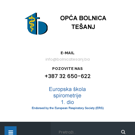
E-MAIL
info@bolnicatesanj.ba
POZOVITE NAS
+387 32 650-622